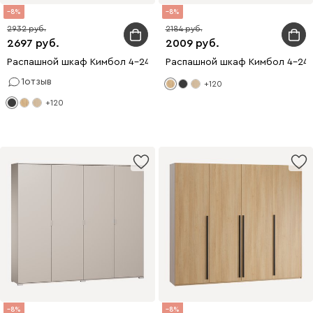
8
8
2932
2184
2697
2009
Распашной шкаф Кимбол 4-240x210 Черный с зеркалом
Распашной шкаф Кимбол 4-240
1
отзыв
+120
+120
8
8