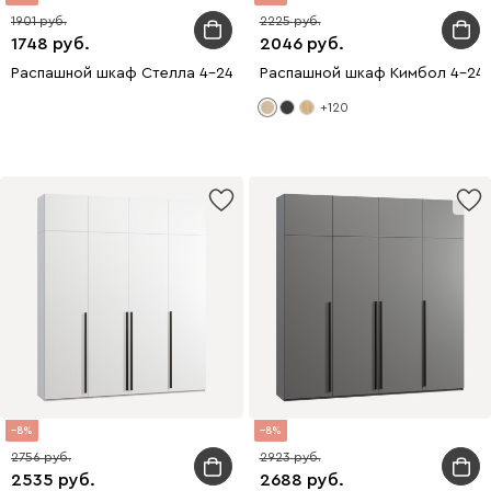
1901
2225
1748
2046
Распашной шкаф Стелла 4-240x210 Латте
Распашной шкаф Кимбол 4-240
+120
8
8
2756
2923
2535
2688