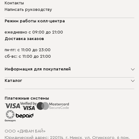
Контакты
Написать руководству
Режим работы колл-центра
ежедневно с 09:00 до 21:00
Доставка заказов
пн-пт: с 11:00 до 23:00
сб-вс: с 11:00 до 21:00
Информация для покупателей
О компании
Каталог
Шоурумы
Мягкая мебель
Доставка и сборка
Корпусная мебель
Платежные системы
Способы оплаты
Распродажа мебели
Рассрочка и кредит
Гарантия
Карта сайта
Договор оферты
ООО «ДИВАН БАЙ»
Политика конфиденциальности
Юридический адрес: 220114, г. Минск, ул. Огинского, 6 пом.
Политика в отношении обработки cookie