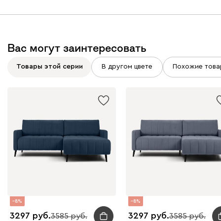
Вас могут заинтересовать
Вайт
Латте
Терра
Товары этой серии
В другом цвете
Похожие това
Альтеа
4420
Бежевый
Графит
Молочный
Серый
Дарте
5358
8
8
3297
3297
3585
3585