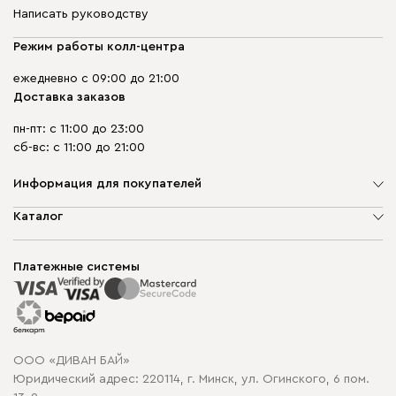
Написать руководству
Режим работы колл-центра
ежедневно с 09:00 до 21:00
Доставка заказов
пн-пт: с 11:00 до 23:00
сб-вс: с 11:00 до 21:00
Информация для покупателей
О компании
Каталог
Шоурумы
Мягкая мебель
Доставка и сборка
Корпусная мебель
Платежные системы
Способы оплаты
Распродажа мебели
Рассрочка и кредит
Гарантия
Карта сайта
Договор оферты
ООО «ДИВАН БАЙ»
Политика конфиденциальности
Юридический адрес: 220114, г. Минск, ул. Огинского, 6 пом.
Политика в отношении обработки cookie