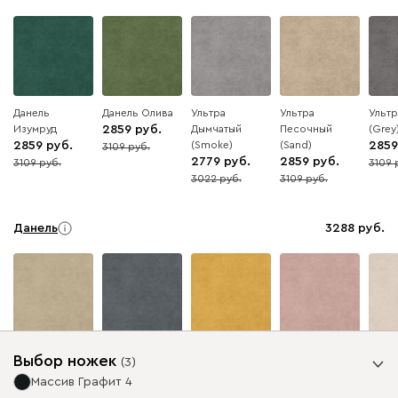
Данель
Данель Олива
Ультра
Ультра
Ульт
Изумруд
2859
Дымчатый
Песочный
(Grey
2859
(Smoke)
(Sand)
2859
3109
8
2779
2859
3109
3109
8
8
3022
3109
8
8
Данель
3288
Бежевый
Графит
Жёлтый
Розовый
Светл
Выбор ножек
(
3
)
беже
Массив Графит 4