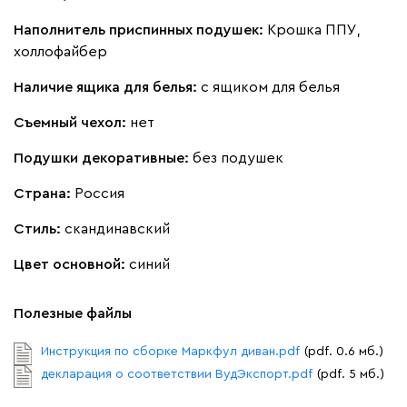
Наполнитель приспинных подушек:
Крошка ППУ,
Кларинс
3995
холлофайбер
Наличие ящика для белья:
с ящиком для белья
Съемный чехол:
нет
Подушки декоративные:
без подушек
100
130
690
695
792
Страна:
Россия
Винтер
3995
Стиль:
скандинавский
Цвет основной:
синий
Полезные файлы
Виридис
Клэй
Мустард
Оранж
пион
Инструкция по сборке Маркфул диван.pdf
(pdf. 0.6 мб.)
декларация о соответствии ВудЭкспорт.pdf
(pdf. 5 мб.)
Букле
4420