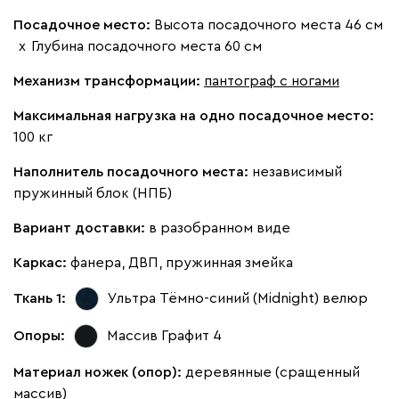
Посадочное место:
Высота посадочного места 46 см
х
Глубина посадочного места 60 см
Жёлтый
Песочный
Розовый
Светло-серый
Серы
Механизм трансформации:
пантограф с ногами
Вулли
3697
Максимальная нагрузка на одно посадочное место:
100 кг
Наполнитель посадочного места:
независимый
пружинный блок (НПБ)
092
100
230
380
684
Вариант доставки:
в разобранном виде
Каркас:
фанера, ДВП, пружинная змейка
Ланза
3697
Ткань 1:
Ультра Тёмно-синий (Midnight)
велюр
Опоры:
Массив Графит 4
Материал ножек (опор):
деревянные (сращенный
Бежевый
Вишневый
Голубой
Графит
Зеле
массив)