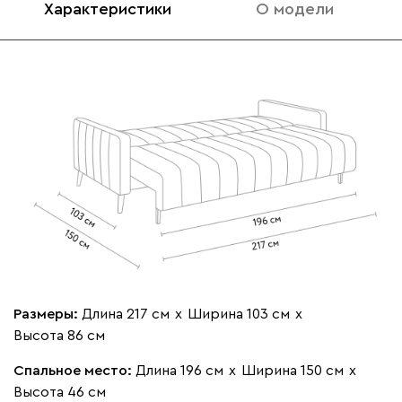
Характеристики
О модели
020
120
236
240
310
Геста
3697
Бежевый
Изумруд
Марсала
Молочный
Мята
Размеры:
Длина 217 см
х
Ширина 103 см
х
Мола
3697
Высота 86 см
Спальное место:
Длина 196 см
х
Ширина 150 см
х
Высота 46 см