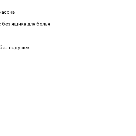
массив
:
без ящика для белья
Айвори (Ivory)
Горчичный
Дымчатый
(Mustard)
(Smoke)
без подушек
Коралловый
Минт (Mint)
Песочный
(Coral)
(Sand)
Розовый (Rose)
Серый (Grey)
Сливовый
(Plum)