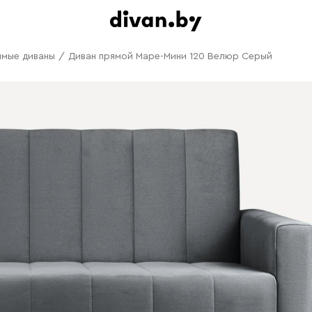
ямые диваны
/
Диван прямой Маре-Мини 120 Велюр Серый