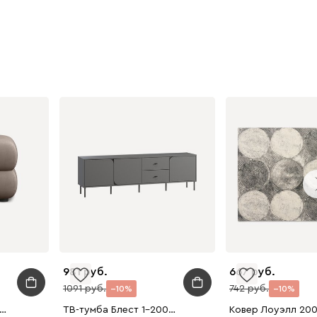
020
120
236
240
310
430
495
520
670
981
667
1091
742
10
10
ф Брера-16 Велюр Латте
ТВ-тумба Блест 1-200x61 Графитовый
Ковер Лоуэлл 20