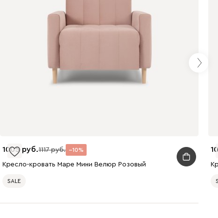
Бежевый
Графит
Кофе
Олива
Песочный
Синий
1005
1
1117
10
Терракота
Кресло-кровать Маре Мини Велюр Розовый
К
SALE
Онли
1566