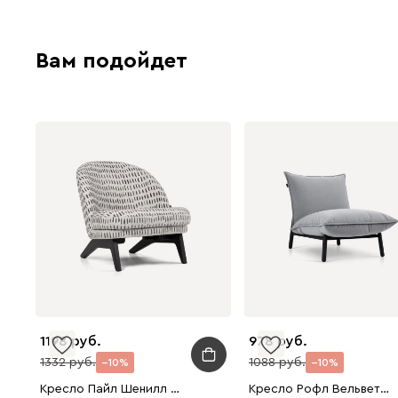
Вам подойдет
1198
978
1332
1088
10
10
Кресло Пайл Шенилл Серый
Кресло Рофл Вельвет Светло-серый