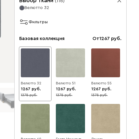
Выбор ткани
(
116
)
Велютто 32
Фильтры
Базовая коллекция
От
1267
Велютто 32
Велютто 51
Велютто 55
1267
1267
1267
1378
1378
1378
8
8
8
Велютто 69
Геста Изумруд
Данель