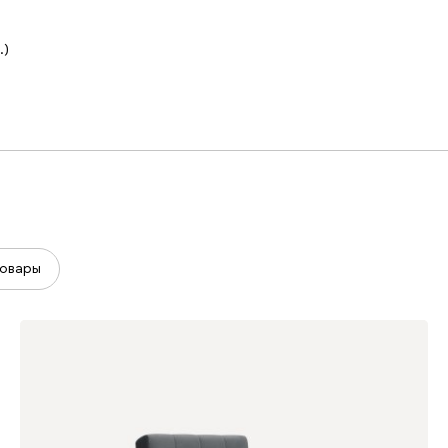
.)
овары