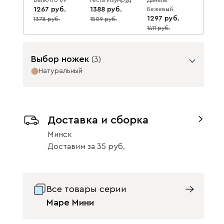
1267
1388
Бежевый
1297
1378
1509
8
8
1411
8
Выбор ножек
(
3
)
Натуральный
Опоры
Данель Графит
Данель Жёлтый
Данель Изумруд
1297
1297
1297
1411
1411
1411
Доставка и сборка
8
8
8
Минск
Доставим
за
35
Графит
Натуральный
Все товары серии
Данель Мята
Данель
48
1297
Розовый
Маре Мини
1297
1411
8
1411
8