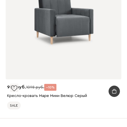
988
1098
10
Кресло-кровать Маре Мини Велюр Серый
SALE