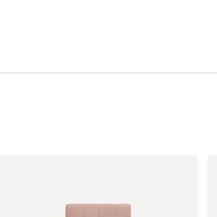
Стоун (Stone)
Тёмно-зеленый
Тёмно-синий
(Forest)
(Midnight)
Чернильный
Ягодный (Berry)
(Ink)
Бентори
1566