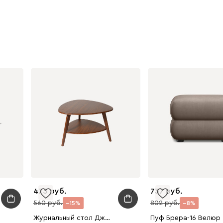
475
737
560
802
15
8
Журнальный стол Джексон Древесный темный
Пу