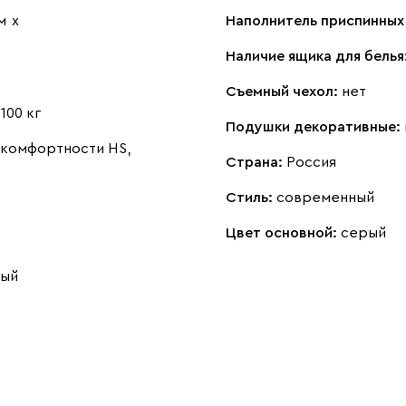
м
х
Наполнитель приспинных
Наличие ящика для белья
Съемный чехол:
нет
:
100 кг
Подушки декоративные:
комфортности HS,
Страна:
Россия
Стиль:
современный
Цвет основной:
серый
ный