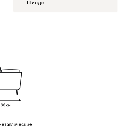
Шилдс
Светло-
Серый
Синий
бежевый
Терракота
Ультра
2963
металлические