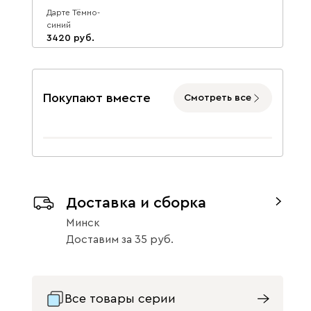
Дарте Тёмно-
синий
3420
3718
8
Данель
2963
Покупают вместе
Смотреть все
Бежевый
Графит
Жёлтый
Доставка и сборка
Минск
Доставим
за
35
Изумруд
Олива
Розовый
Все товары серии