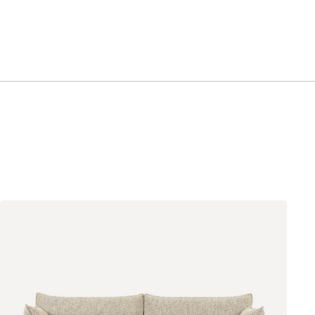
Стоун (Stone)
Тёмно-зеленый
Тёмно-синий
(Forest)
(Midnight)
Чернильный
Ягодный (Berry)
(Ink)
Онли
2963
020
120
236