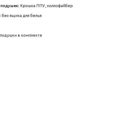
Айвори (Ivory)
Горчичный
Дымчатый
 подушек:
Крошка ППУ, холлофайбер
(Mustard)
(Smoke)
:
без ящика для белья
подушки в комплекте
Коралловый
Минт (Mint)
Песочный
(Coral)
(Sand)
Розовый (Rose)
Серый (Grey)
Сливовый
(Plum)