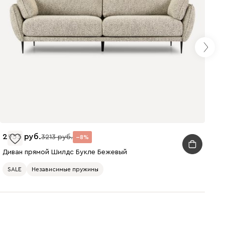
240
310
430
495
520
670
2955
3213
8
Диван прямой Шилдс Букле Бежевый
SALE
Независимые пружины
699
700
784