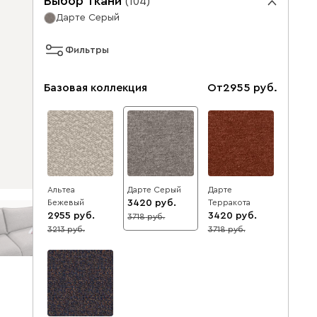
Выбор ткани
(
104
)
Дарте Серый
Фильтры
Базовая коллекция
От
2955
Альтеа
Дарте Серый
Дарте
Бежевый
3420
Терракота
2955
3420
3718
8
3213
3718
8
8