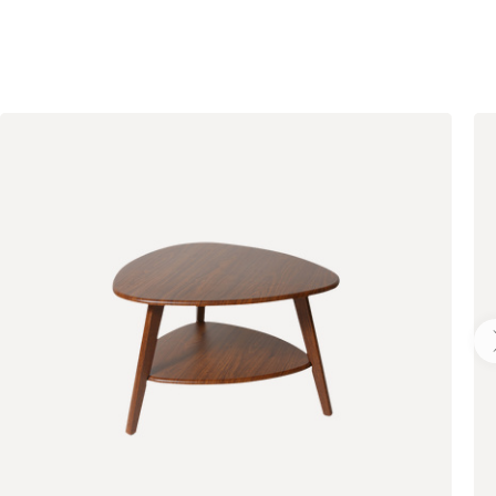
793
872
892
960
994
997
Вертикаль
3183
000
490
795