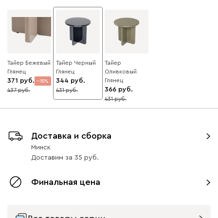
Тайер Бежевый
Тайер Черный
Тайер
Глянец
Глянец
Оливковый
371
344
Глянец
15
366
437
431
20
431
15
Доставка и сборка
Минск
Доставим
за
35
Финальная цена