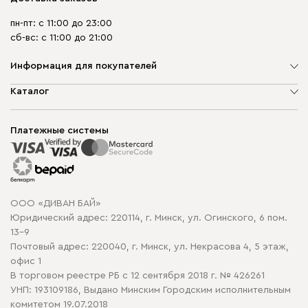
пн-пт: с 11:00 до 23:00
сб-вс: с 11:00 до 21:00
Информация для покупателей
О компании
Каталог
Шоурумы
Мягкая мебель
Доставка и сборка
Корпусная мебель
Платежные системы
Способы оплаты
Распродажа мебели
Рассрочка и кредит
Гарантия
Карта сайта
Договор оферты
ООО «ДИВАН БАЙ»
Политика конфиденциальности
Юридический адрес: 220114, г. Минск, ул. Огинского, 6 пом.
Политика в отношении обработки cookie
13-9
Почтовый адрес: 220040, г. Минск, ул. Некрасова 4, 5 этаж,
офис 1
В торговом реестре РБ с 12 сентября 2018 г. № 426261
УНП: 193109186, Выдано Минским Городским исполнительным
комитетом 19.07.2018