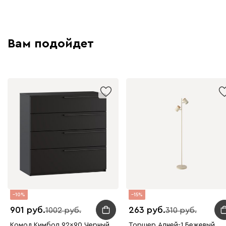
Вам подойдет
10
15
901
263
1002
310
Комод Кимбол 92x90 Черный
Торшер Алней-1 Бежевый