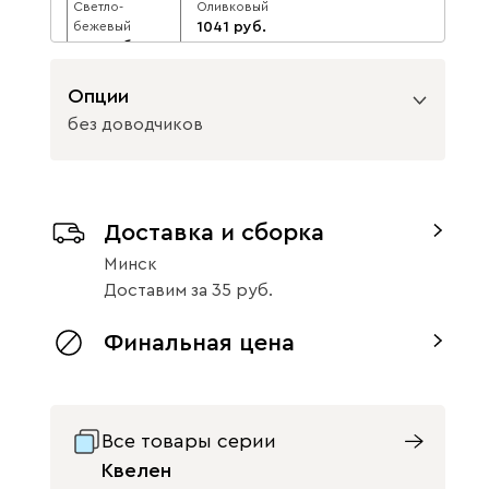
Светло-
Оливковый
бежевый
1041
983
1157
10
1093
10
Опции
без доводчиков
Вид направляющих
Доставка и сборка
с доводчиками
без доводчиков
Минск
Доставим
за
35
Финальная цена
Все товары серии
Квелен