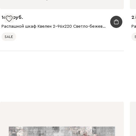
1673
2
Распашной шкаф Квелен 2-96x220 Светло-бежевый
SALE