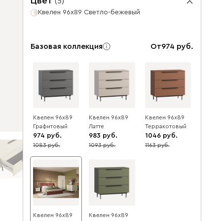
Цвет
(
5
)
Квелен 96x89 Светло-бежевый
Базовая коллекция
От
974
Квелен 96x89
Квелен 96x89
Квелен 96x89
Графитовый
Латте
Терракотовый
974
983
1046
1083
1093
1163
10
10
10
Квелен 96x89
Квелен 96x89