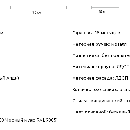
см
Гарантия:
18 месяцев
Материал ручек:
металл
Подпятники:
без подпятн
Материал корпуса:
ЛДСП 
ый Алди)
Материал фасада:
ЛДСП 
Количество ящиков:
3 шт.
Стиль:
скандинавский, с
Цвет основной:
бежевый
0 Черный муар RAL 9005)