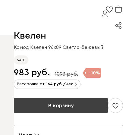
Квелен
Комод Квелен 96x89 Светло-бежевый
SALE
983
10
1093
Рассрочка от
164
/мес.
В корзину