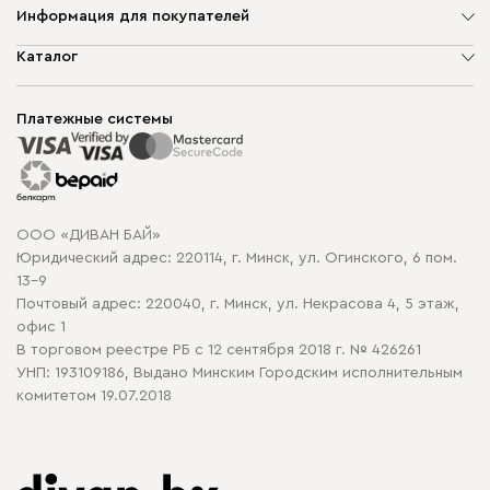
Информация для покупателей
О компании
Каталог
Шоурумы
Мягкая мебель
Доставка и сборка
Корпусная мебель
Платежные системы
Способы оплаты
Распродажа мебели
Рассрочка и кредит
Гарантия
Карта сайта
Договор оферты
ООО «ДИВАН БАЙ»
Политика конфиденциальности
Юридический адрес: 220114, г. Минск, ул. Огинского, 6 пом.
Политика в отношении обработки cookie
13-9
Почтовый адрес: 220040, г. Минск, ул. Некрасова 4, 5 этаж,
офис 1
В торговом реестре РБ с 12 сентября 2018 г. № 426261
УНП: 193109186, Выдано Минским Городским исполнительным
комитетом 19.07.2018