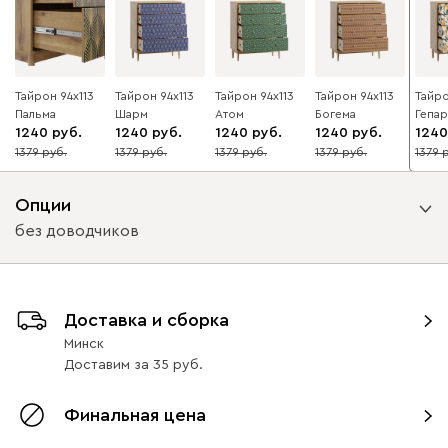
Тайрон 94x113
Тайрон 94x113
Тайрон 94x113
Тайрон 94x113
Тайро
Пальма ​
Шарм ​
Атом
Богема ​
Гепа
1240
1240
1240
1240
1240
1379
1379
1379
1379
1379
10
10
10
10
10
Опции
без доводчиков
Вид направляющих
Доставка и сборка
с доводчиками
без доводчиков
Минск
Доставим
за
35
Финальная цена