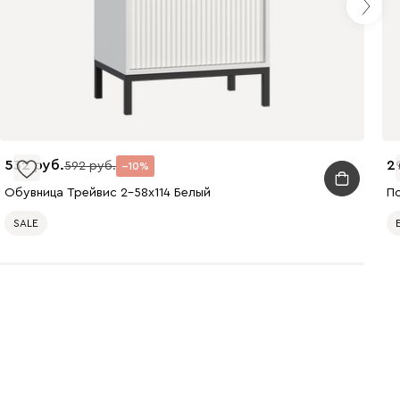
Черный
Черный
древесный
532
2
592
10
Обувница Трейвис 2-58x114 Белый
По
SALE