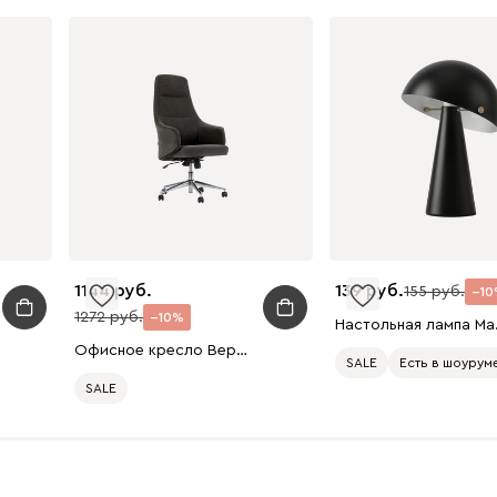
1144
139
155
10
1272
10
Настол
Офисное кресло Вернер Букле Темно-Серый/xром
SALE
Есть в шоурум
SALE