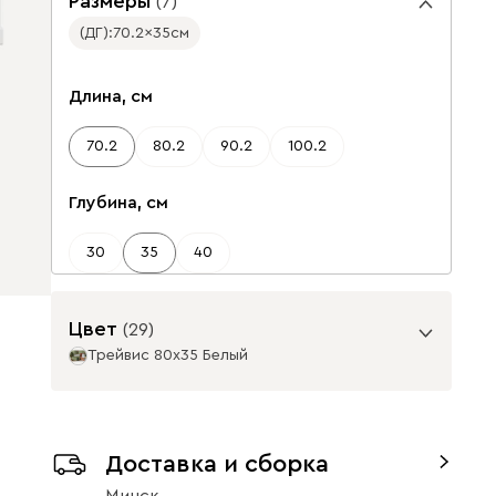
Размеры
(
7
)
(ДГ):
70.2
35
см
✕
Длина, см
70.2
80.2
90.2
100.2
Глубина, см
30
35
40
Цвет
(
29
)
Трейвис 80x35 Белый
Базовая коллекция
От
205
Доставка и сборка