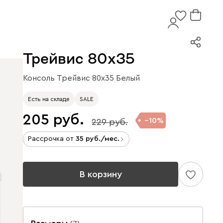
Трейвис 80x35
Консоль Трейвис 80x35 Белый
Есть на складе
SALE
205
10
229
Рассрочка от
35
/мес.
В корзину