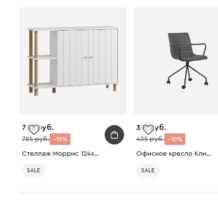
706
391
785
435
10
10
Стеллаж Моррис 124x89 Белый
Офисное кресло Клип Экокожа Серый/Черный
SALE
SALE