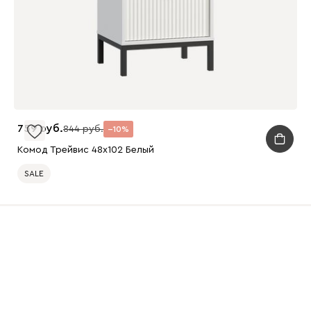
759
844
10
Комод Трейвис 48x102 Белый
SALE