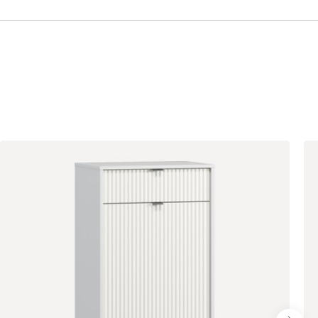
Дуб
Дуб Сонома
Дуб Табачный
Ирландский
Желтый (Сан-
Оливия
Орех Карини
Леон)
Сатин
Серо-зеленый
Терракота
(Дасти Грин)