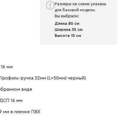
Размеры на схеме указаны
для базовой модели.
Вы выбрали:
Длина 80 см
Ширина 35 см
Графит МДФ
Молочный
Палома МДФ
Высота 15 см
16 мм
Пихтовый
Сантьяго
Шарли Грин
зеленый МДФ
МДФ
Профиль-ручка 32мм (L=50мм) черный)
обранном виде
ДСП 16 мм
9 мм в пленке ПВХ
Шарли
Терракота МДФ