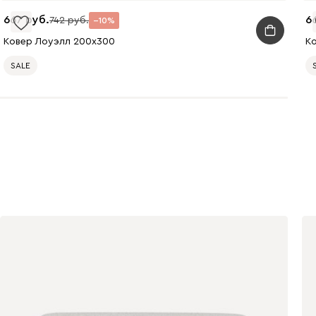
667
6
742
10
Ковер Лоуэлл 200x300
К
SALE