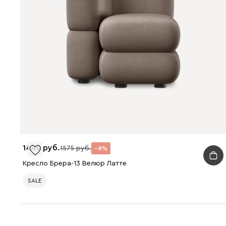
1448
1575
8
Кресло Брера-13 Велюр Латте
SALE