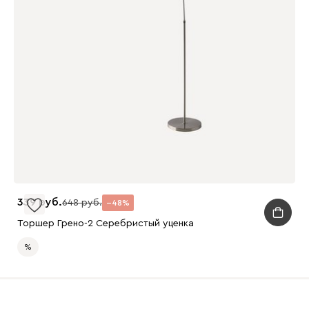
339
648
48
Торшер Грено-2 Серебристый уценка
%