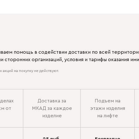
ываем помощь в содействии доставки по всей территори
 сторонних организаций, условия и тарифы оказания ими
 акций на покупку не действуют.
еделах
Доставка за
Подъем на
км от
МКАД за каждое
этажи изделия
изделие
на лифте
25 руб.
Бесплатно