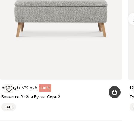
604
1
672
10
Банкетка Вайли Букле Серый
Ту
SALE