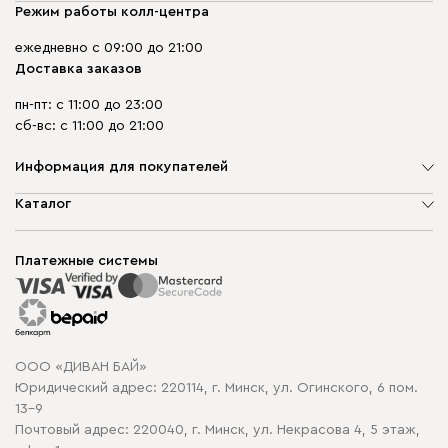
Режим работы колл-центра
ежедневно с 09:00 до 21:00
Доставка заказов
пн-пт: с 11:00 до 23:00
сб-вс: с 11:00 до 21:00
Информация для покупателей
О компании
Каталог
Шоурумы
Мягкая мебель
Доставка и сборка
Корпусная мебель
Платежные системы
Способы оплаты
Распродажа мебели
Рассрочка и кредит
Гарантия
Карта сайта
Договор оферты
ООО «ДИВАН БАЙ»
Политика конфиденциальности
Юридический адрес: 220114, г. Минск, ул. Огинского, 6 пом.
Политика в отношении обработки cookie
13-9
Почтовый адрес: 220040, г. Минск, ул. Некрасова 4, 5 этаж,