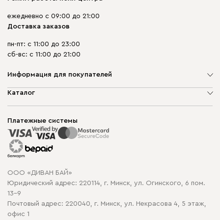
ежедневно с 09:00 до 21:00
Доставка заказов
пн-пт: с 11:00 до 23:00
сб-вс: с 11:00 до 21:00
Информация для покупателей
О компании
Каталог
Шоурумы
Мягкая мебель
Доставка и сборка
Корпусная мебель
Платежные системы
Способы оплаты
Распродажа мебели
Рассрочка и кредит
Гарантия
Карта сайта
Договор оферты
ООО «ДИВАН БАЙ»
Политика конфиденциальности
Юридический адрес: 220114, г. Минск, ул. Огинского, 6 пом.
Политика в отношении обработки cookie
13-9
Почтовый адрес: 220040, г. Минск, ул. Некрасова 4, 5 этаж,
офис 1