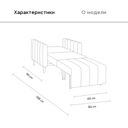
Характеристики
О модели
020
120
236
240
310
Вертикаль
1311
000
490
795
910
930
Геста
1311