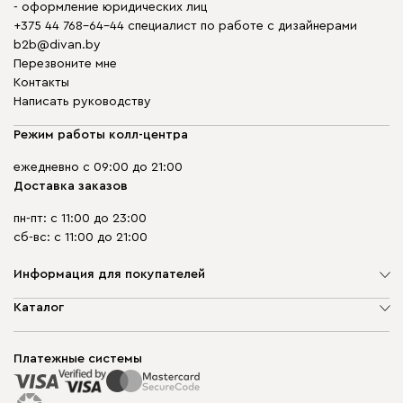
- оформление юридических лиц
+375 44 768-64-44 специалист по работе с дизайнерами
b2b@divan.by
Перезвоните мне
Контакты
Написать руководству
Режим работы колл-центра
ежедневно с 09:00 до 21:00
Доставка заказов
пн-пт: с 11:00 до 23:00
сб-вс: с 11:00 до 21:00
Информация для покупателей
О компании
Каталог
Шоурумы
Мягкая мебель
Доставка и сборка
Корпусная мебель
Платежные системы
Способы оплаты
Распродажа мебели
Рассрочка и кредит
Гарантия