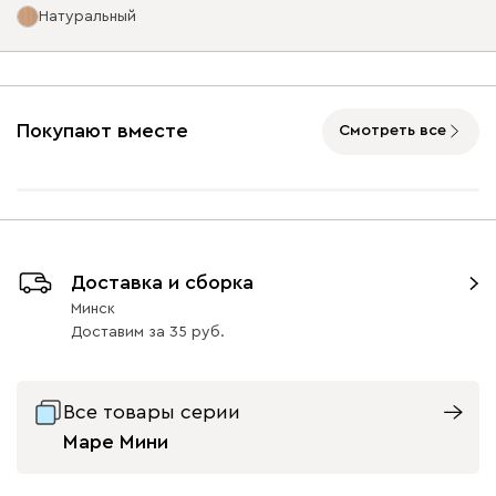
Натуральный
Ультра
1189
Опоры
Покупают вместе
Смотреть все
Айвори (Ivory)
Горчичный
Дымчатый
Коралловый
Минт 
(Mustard)
(Smoke)
(Coral)
Графит
Натуральный
Орех
Бентори
1189
Доставка и сборка
48
48
Минск
Доставим
за
35
Все товары серии
Бежевый
Графит
Кофе
Олива
Песо
Маре Мини
Онли
1189