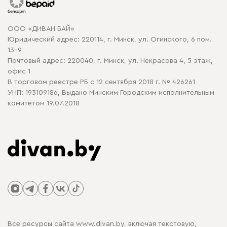
Карта сайта
Договор оферты
ООО «ДИВАН БАЙ»
Политика конфиденциальности
Юридический адрес: 220114, г. Минск, ул. Огинского, 6 пом.
Политика в отношении обработки cookie
13-9
Почтовый адрес: 220040, г. Минск, ул. Некрасова 4, 5 этаж,
офис 1
В торговом реестре РБ с 12 сентября 2018 г. № 426261
УНП: 193109186, Выдано Минским Городским исполнительным
комитетом 19.07.2018
Все ресурсы сайта www.divan.by, включая текстовую,