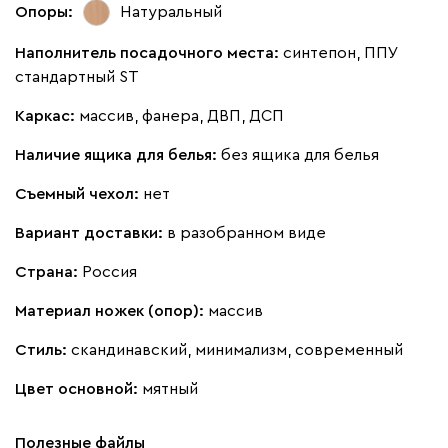
Бежевый
Вишневый
Голубой
Графит
Зеле
Опоры:
Натуральный
Наполнитель посадочного места:
синтепон, ППУ
Кларинс
1429
стандартный ST
Каркас:
массив, фанера, ДВП, ДСП
Наличие ящика для белья:
без ящика для белья
Съемный чехол:
нет
100
130
690
695
792
Вариант доставки:
в разобранном виде
Винтер
1429
Страна:
Россия
Материал ножек (опор):
массив
Стиль:
скандинавский, минимализм, современный
Цвет основной:
мятный
Виридис
Клэй
Мустард
Оранж
пион
Полезные файлы
Букле
1662