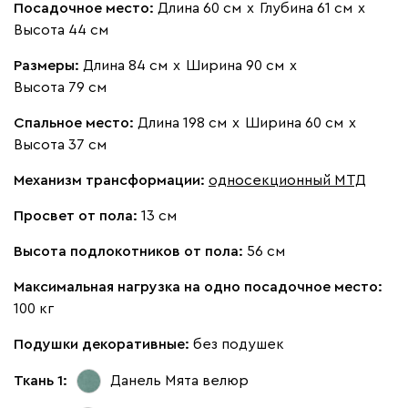
Посадочное место:
Длина 60 см
х
Глубина 61 см
х
Высота 44 см
Бежевый
Изумруд
Марсала
Молочный
Мята
Размеры:
Длина 84 см
х
Ширина 90 см
х
Высота 79 см
Мола
1311
Спальное место:
Длина 198 см
х
Ширина 60 см
х
Высота 37 см
Механизм трансформации:
односекционный МТД
Просвет от пола:
13 см
Жёлтый
Песочный
Розовый
Светло-серый
Серы
Высота подлокотников от пола:
56 см
Максимальная нагрузка на одно посадочное место:
Ланза
1311
100 кг
Подушки декоративные:
без подушек
Ткань 1:
Данель Мята
велюр