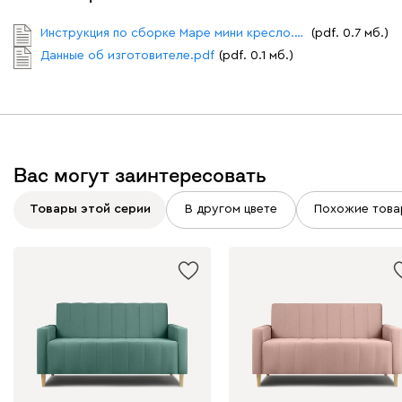
Инструкция по сборке Маре мини кресло.pdf
(pdf. 0.7 мб.)
Данные об изготовителе.pdf
(pdf. 0.1 мб.)
Вайт
Латте
Терра
Альтеа
Вас могут заинтересовать
1662
Товары этой серии
В другом цвете
Похожие това
Бежевый
Графит
Молочный
Серый
Дарте
1896