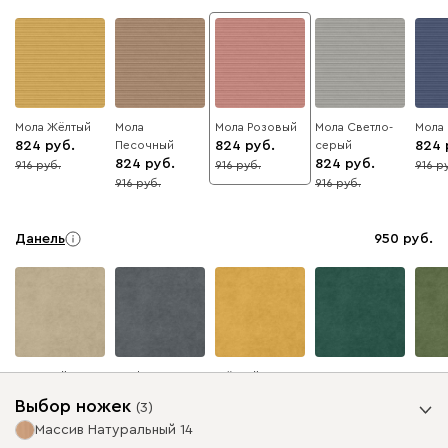
Мола Жёлтый
Мола
Мола Розовый
Мола Светло-
Мола
824
Песочный
824
серый
824
824
824
916
916
916
10
10
10
916
916
10
10
Данель
950
Бежевый
Графит
Жёлтый
Изумруд
Олив
Выбор ножек
(
3
)
Массив Натуральный 14