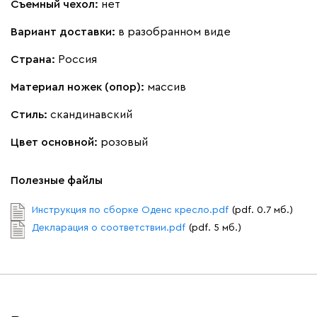
Съемный чехол:
нет
Винтер
1153
Вариант доставки:
в разобранном виде
Страна:
Россия
Материал ножек (опор):
массив
Стиль:
скандинавский
Виридис
Клэй
Мустард
Оранж
пион
Цвет основной:
розовый
Альтеа
1281
Полезные файлы
Инструкция по сборке Оденс кресло.pdf
(pdf. 0.7 мб.)
Декларация о соответствии.pdf
(pdf. 5 мб.)
Бежевый
Графит
Молочный
Серый
Дарте
1538