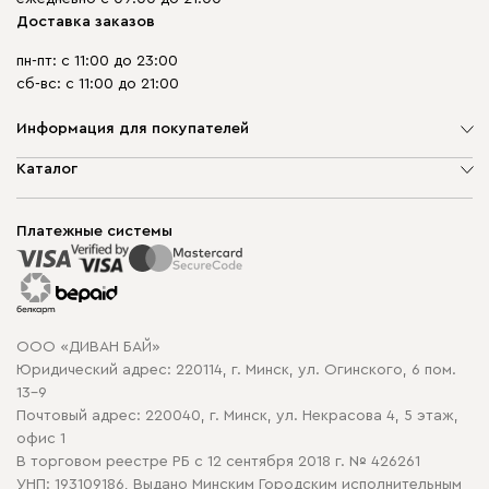
Доставка заказов
пн-пт: с 11:00 до 23:00
сб-вс: с 11:00 до 21:00
Информация для покупателей
О компании
Каталог
Шоурумы
Мягкая мебель
Доставка и сборка
Корпусная мебель
Платежные системы
Способы оплаты
Распродажа мебели
Рассрочка и кредит
Гарантия
Карта сайта
Договор оферты
ООО «ДИВАН БАЙ»
Политика конфиденциальности
Юридический адрес: 220114, г. Минск, ул. Огинского, 6 пом.
Политика в отношении обработки cookie
13-9
Почтовый адрес: 220040, г. Минск, ул. Некрасова 4, 5 этаж,
офис 1
В торговом реестре РБ с 12 сентября 2018 г. № 426261
УНП: 193109186, Выдано Минским Городским исполнительным