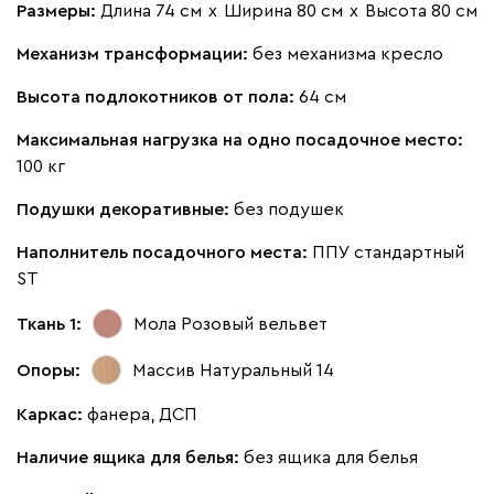
Размеры:
Длина 74 см
х
Ширина 80 см
х
Высота 80 см
Бежевый
Изумруд
Марсала
Молочный
Мята
Механизм трансформации:
без механизма кресло
Высота подлокотников от пола:
64 см
Ланза
1026
Максимальная нагрузка на одно посадочное место:
100 кг
Подушки декоративные:
без подушек
Бежевый
Вишневый
Голубой
Графит
Зеле
Наполнитель посадочного места:
ППУ стандартный
ST
Кларинс
1153
Ткань 1:
Мола Розовый
вельвет
Опоры:
Массив Натуральный 14
Каркас:
фанера, ДСП
Наличие ящика для белья:
без ящика для белья
100
130
690
695
792