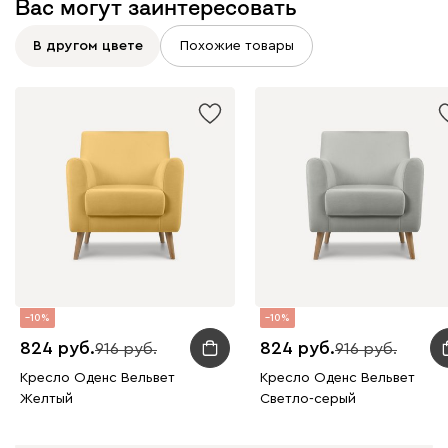
Вас могут заинтересовать
В другом цвете
Похожие товары
Графит
Серый
Терракота
Тёмно-синий
10
10
824
824
916
916
Кресло Оденс Вельвет
Кресло Оденс Вельвет
Желтый
Светло-серый