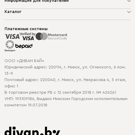
Информация для покупателей
О компании
Каталог
Шоурумы
Мягкая мебель
Доставка и сборка
Корпусная мебель
Платежные системы
Способы оплаты
Распродажа мебели
Рассрочка и кредит
Гарантия
Карта сайта
Договор оферты
ООО «ДИВАН БАЙ»
Политика конфиденциальности
Юридический адрес: 220114, г. Минск, ул. Огинского, 6 пом.
Политика в отношении обработки cookie
13-9
Почтовый адрес: 220040, г. Минск, ул. Некрасова 4, 5 этаж,
офис 1
В торговом реестре РБ с 12 сентября 2018 г. № 426261
УНП: 193109186, Выдано Минским Городским исполнительным
комитетом 19.07.2018