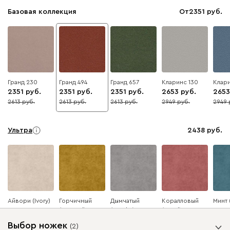
Базовая коллекция
От
2351
Гранд 230
Гранд 494
Гранд 657
Кларинс 130
Клари
2351
2351
2351
2653
2653
2613
2613
2613
2949
2949
10
10
10
10
10
Ультра
2438
Айвори (Ivory)
Горчичный
Дымчатый
Коралловый
Минт 
(Mustard)
(Smoke)
(Coral)
Выбор ножек
(
2
)