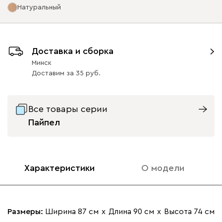
Натуральный
Кларинс
2953
Опоры
Доставка и сборка
Минск
Доставим
за
35
100
690
695
900
972
Все товары серии
Графит металл
Натуральный
Пайпел
29
Характеристики
О модели
Размеры:
Ширина 87 см
х
Длина 90 см
х
Высота 74 см