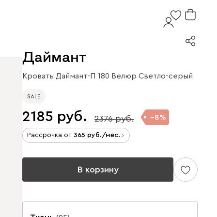
Даймант
Кровать Даймант-П 180 Велюр Светло-серый
SALE
2185
8
2376
Рассрочка от
365
/мес.
В корзину