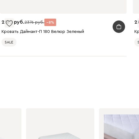
Геста
2663
2185
2
2376
8
Кровать Даймант-П 180 Велюр Зеленый
К
SALE
Марсала
Мята
Розовый
Синий
Ланза
2663