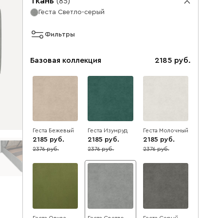
Ткань
(
85
)
Геста Светло-серый
Фильтры
Базовая коллекция
2185
Геста Бежевый
Геста Изумруд
Геста Молочный
2185
2185
2185
2376
2376
2376
8
8
8
Геста Олива
Геста Светло-
Геста Серый