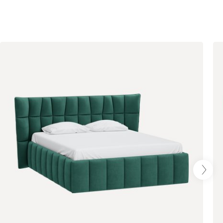
Бежевый
Графит
Кофе
Олива
Песочный
Синий
Терракота