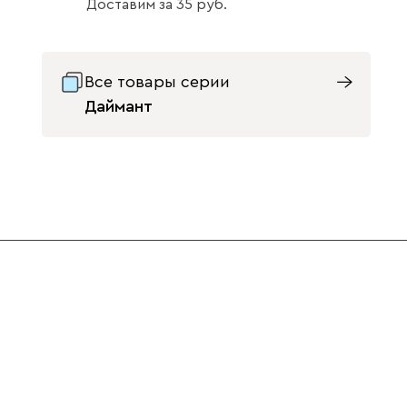
Доставим
за
35
Все товары серии
Даймант
Изумруд
Олива
Розовый
Светло-
Серый
Синий
бежевый
Терракота