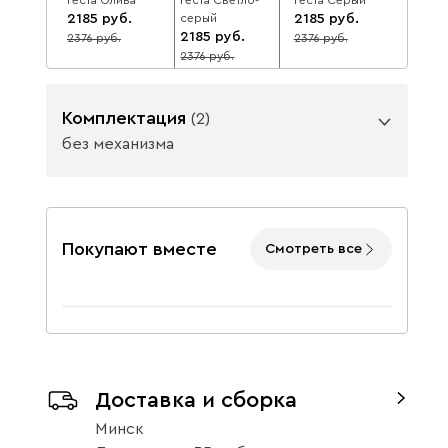
2185
серый
2185
2185
2376
2376
8
8
2376
8
Комплектация
(
2
)
без механизма
Подъемный механизм
Геста Терракота
2185
2376
8
без механизма
с механизмом
Покупают вместе
Смотреть все
Данель
2499
Доставка и сборка
Минск
Бежевый
Графит
Жёлтый