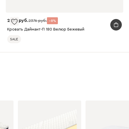
2185
2376
8
Кровать Даймант-П 180 Велюр Бежевый
SALE