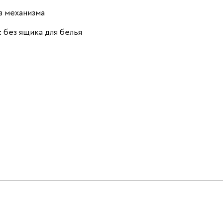
з механизма
Розовый (Rose)
Серый (Grey)
Сливовый
(Plum)
:
без ящика для белья
Стоун (Stone)
Тёмно-зеленый
Тёмно-синий
(Forest)
(Midnight)
Чернильный
Ягодный (Berry)
(Ink)
Бентори
2499