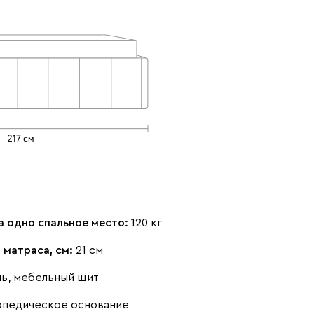
Ультра
2499
Айвори (Ivory)
Горчичный
Дымчатый
(Mustard)
(Smoke)
а одно спальное место:
120 кг
Коралловый
Минт (Mint)
Песочный
(Coral)
(Sand)
 матраса, см:
21 см
нь, мебельный щит
опедическое основание