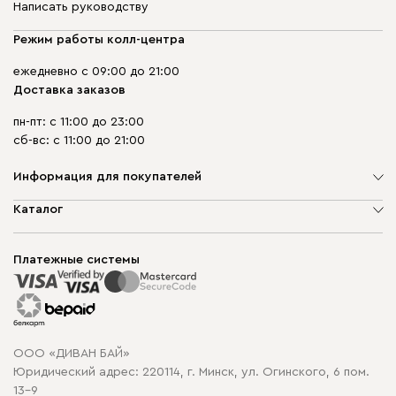
Написать руководству
Режим работы колл-центра
ежедневно с 09:00 до 21:00
Доставка заказов
пн-пт: с 11:00 до 23:00
сб-вс: с 11:00 до 21:00
Информация для покупателей
О компании
Каталог
Шоурумы
Мягкая мебель
Доставка и сборка
Корпусная мебель
Платежные системы
Способы оплаты
Распродажа мебели
Рассрочка и кредит
Гарантия
Карта сайта
Договор оферты
ООО «ДИВАН БАЙ»
Политика конфиденциальности
Юридический адрес: 220114, г. Минск, ул. Огинского, 6 пом.
Политика в отношении обработки cookie
13-9