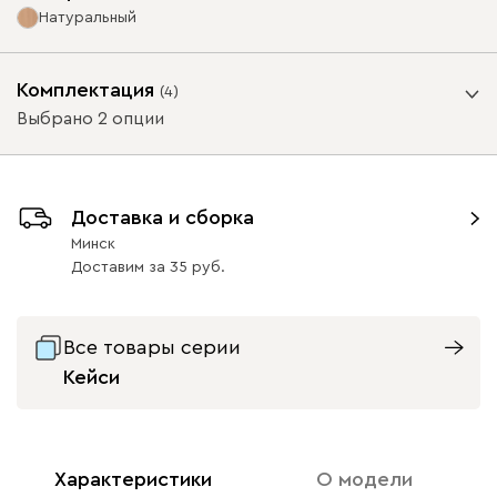
Натуральный
Ультра
1382
Опоры
Комплектация
(
4
)
Выбрано 2 опции
Бортик
Айвори (Ivory)
Дымчатый
Песочный
Розовый (Rose)
Серый
Доставка и сборка
Да
Нет
(Smoke)
(Sand)
Минск
Доставим
за
35
Графит
Натуральный
Орех
Ящик
Бентори
42
42
1382
без ящика
с ящиком
Все товары серии
Кейси
Бежевый
Графит
Кофе
Олива
Песо
Характеристики
О модели