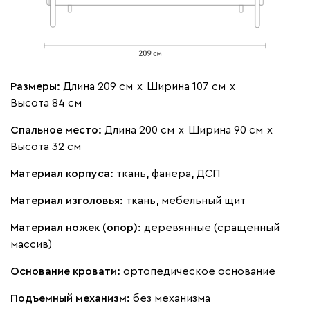
Жёлтый
Олива
Песочный
Розовый
Свет
Размеры:
Длина 209 см
х
Ширина 107 см
х
Ланза
1474
Высота 84 см
Спальное место:
Длина 200 см
х
Ширина 90 см
х
Высота 32 см
Материал корпуса:
ткань, фанера, ДСП
Бежевый
Вишневый
Голубой
Графит
Зеле
Материал изголовья:
ткань, мебельный щит
Материал ножек (опор):
деревянные (сращенный
Кларинс
1628
массив)
Основание кровати:
ортопедическое основание
Подъемный механизм:
без механизма