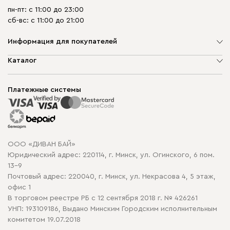
пн-пт: с 11:00 до 23:00
сб-вс: с 11:00 до 21:00
Информация для покупателей
О компании
Каталог
Шоурумы
Мягкая мебель
Доставка и сборка
Корпусная мебель
Платежные системы
Способы оплаты
Распродажа мебели
Рассрочка и кредит
Гарантия
Карта сайта
Договор оферты
ООО «ДИВАН БАЙ»
Политика конфиденциальности
Юридический адрес: 220114, г. Минск, ул. Огинского, 6 пом.
Политика в отношении обработки cookie
13-9
Почтовый адрес: 220040, г. Минск, ул. Некрасова 4, 5 этаж,
офис 1
В торговом реестре РБ с 12 сентября 2018 г. № 426261
УНП: 193109186, Выдано Минским Городским исполнительным
комитетом 19.07.2018