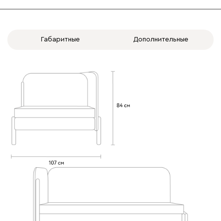
Онли
1382
Габаритные
Дополнительные
020
120
236
240
310
Геста
1474
Бежевый
Изумруд
Марсала
Молочный
Мята
Мола
1474