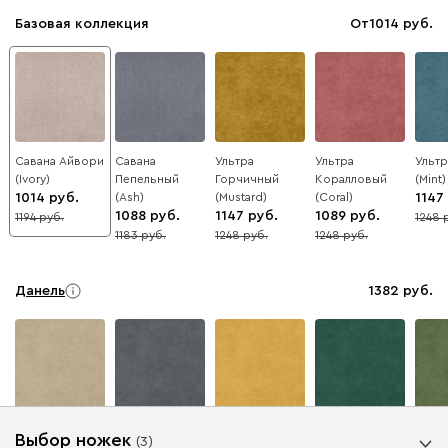
Базовая коллекция
От
1014
Савана Айвори
Савана
Ультра
Ультра
Ультр
(Ivory)
Пепельный
Горчичный
Коралловый
(Mint)
1014
(Ash)
(Mustard)
(Coral)
1147
1088
1147
1089
1194
1248
15
8
1183
1248
1248
8
8
13
Данель
1382
Бежевый
Графит
Жёлтый
Изумруд
Олив
Выбор ножек
(
3
)