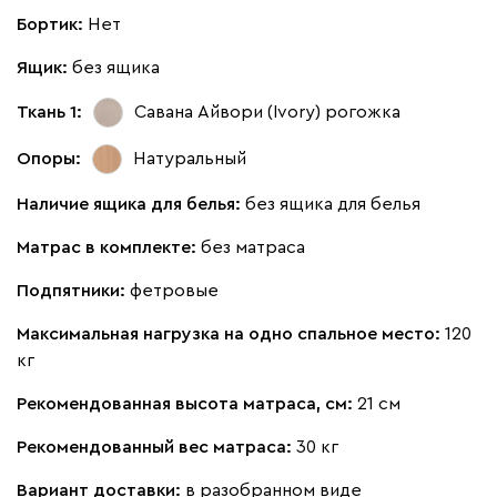
Бортик:
Нет
100
130
690
695
792
Ящик:
без ящика
Букле
1784
Ткань 1:
Савана Айвори (Ivory)
рогожка
Опоры:
Натуральный
Наличие ящика для белья:
без ящика для белья
Вайт
Латте
Терра
Матрас в комплекте:
без матраса
Подпятники:
фетровые
Альтеа
1784
Максимальная нагрузка на одно спальное место:
120
кг
Рекомендованная высота матраса, см:
21 см
Рекомендованный вес матраса:
30 кг
Бежевый
Графит
Молочный
Серый
Вариант доставки:
в разобранном виде