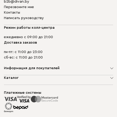
b2b@divan.by
Перезвоните мне
Контакты
Написать руководству
Режим работы колл-центра
ежедневно с 09:00 до 21:00
Доставка заказов
пн-пт: с 11:00 до 23:00
сб-вс: с 11:00 до 21:00
Информация для покупателей
О компании
Каталог
Шоурумы
Мягкая мебель
Доставка и сборка
Корпусная мебель
Платежные системы
Способы оплаты
Распродажа мебели
Рассрочка и кредит
Гарантия
Карта сайта
Договор оферты