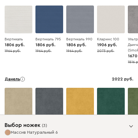
Вертикаль
Вертикаль 795
Вертикаль 990
Кларинс 100
Ультр
1806
1806
1806
1906
Дымч
(Smo
1964
1964
1964
2073
8
8
8
8
1670
1816
8
Данель
2022
Бежевый
Графит
Жёлтый
Изумруд
Олив
Выбор ножек
(
3
)
Массив Натуральный 6