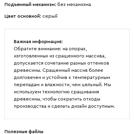
Подъемный механизм:
без механизма
Цвет основной:
серый
Вайт
Латте
Терра
Важная информация:
Обратите внимание: на опорах,
Альтеа
2422
изготовленных из сращенного массива,
допускается сочетание разных оттенков
древесины. Сращенный массив более
долговечен и устойчив к температурным
перепадам и влажности, чем цельный. Мы
используем технологию сращивания
Бежевый
Графит
Молочный
Серый
древесины, чтобы сократить отходы
производства и сделать дизайн доступным.
Дарте
2641
Полезные файлы