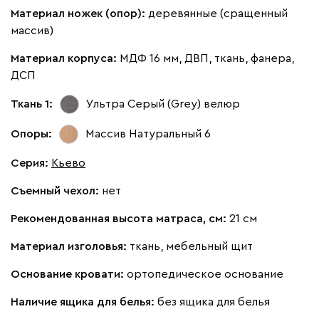
Материал ножек (опор):
деревянные (сращенный
массив)
Кларинс
2204
Материал корпуса:
МДФ 16 мм, ДВП, ткань, фанера,
ДСП
Ткань 1:
Ультра Серый (Grey)
велюр
130
690
695
792
900
Опоры:
Массив Натуральный 6
Серия
:
Кьево
Винтер
2204
Съемный чехол:
нет
Рекомендованная высота матраса, см:
21 см
Материал изголовья:
ткань, мебельный щит
Виридис
Клэй
Мустард
Оранж
пион
Основание кровати:
ортопедическое основание
Наличие ящика для белья:
без ящика для белья
Букле
2422