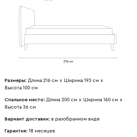
Бежевый
Изумруд
Марсала
Молочный
Мята
Мола
2094
Жёлтый
Песочный
Розовый
Светло-серый
Серы
Размеры:
Длина 216 см
х
Ширина 193 см
х
Высота 100 см
Ланза
2094
Спальное место:
Длина 200 см
х
Ширина 160 см
х
Высота 36 см
Вариант доставки:
в разобранном виде
Гарантия:
18 месяцев
Бежевый
Вишневый
Голубой
Графит
Зеле