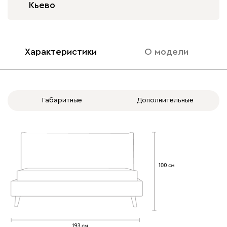
Кьево
Характеристики
О модели
020
120
236
240
310
Вертикаль
2094
Габаритные
Дополнительные
490
910
930
968
Геста
2094