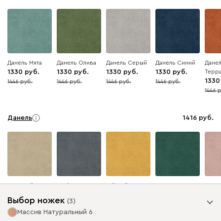
Данель Мята
Данель Олива
Данель Серый
Данель Синий
Дане
1330
1330
1330
1330
Терр
1330
1446
1446
1446
1446
8
8
8
8
1446
8
Данель
1416
Бежевый
Графит
Жёлтый
Изумруд
Розо
Выбор ножек
(
3
)
Массив Натуральный 6