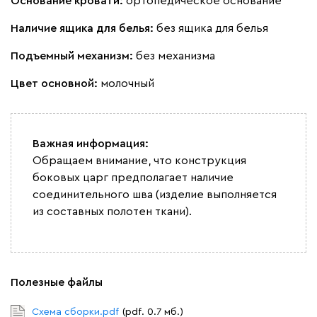
Основание кровати:
ортопедическое основание
Наличие ящика для белья:
без ящика для белья
Подъемный механизм:
без механизма
Вайт
Латте
Терра
Цвет основной:
молочный
Альтеа
1670
Важная информация:
Обращаем внимание, что конструкция
боковых царг предполагает наличие
соединительного шва (изделие выполняется
Бежевый
Графит
Молочный
Серый
из составных полотен ткани).
Дарте
1796
Полезные файлы
Схема сборки.pdf
(pdf. 0.7 мб.)