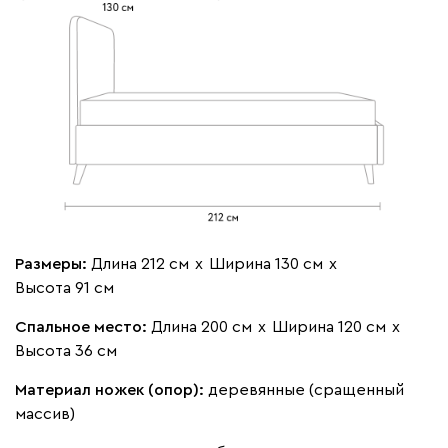
Бежевый
Изумруд
Марсала
Молочный
Мята
Мола
1481
Жёлтый
Песочный
Розовый
Светло-серый
Серы
Размеры:
Длина 212 см
х
Ширина 130 см
х
Ланза
1481
Высота 91 см
Спальное место:
Длина 200 см
х
Ширина 120 см
х
Высота 36 см
Материал ножек (опор):
деревянные (сращенный
массив)
Бежевый
Вишневый
Голубой
Графит
Зеле