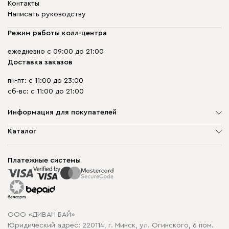
Контакты
Написать руководству
Режим работы колл-центра
ежедневно с 09:00 до 21:00
Доставка заказов
пн-пт: с 11:00 до 23:00
сб-вс: с 11:00 до 21:00
Информация для покупателей
О компании
Каталог
Шоурумы
Мягкая мебель
Доставка и сборка
Корпусная мебель
Платежные системы
Способы оплаты
Распродажа мебели
Рассрочка и кредит
Гарантия
Карта сайта
Договор оферты
ООО «ДИВАН БАЙ»
Политика конфиденциальности
Юридический адрес: 220114, г. Минск, ул. Огинского, 6 пом.
Политика в отношении обработки cookie