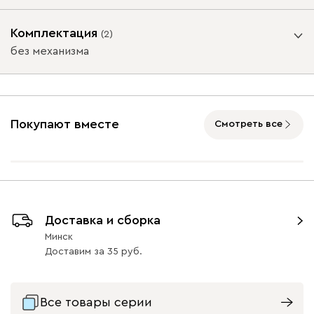
Ультра
1416
Опоры
Комплектация
(
2
)
без механизма
Подъемный механизм
Айвори (Ivory)
Горчичный
Дымчатый
Коралловый
Минт 
(Mustard)
(Smoke)
(Coral)
без механизма
с механизмом
Покупают вместе
Смотреть все
Массив Графит 6
Массив
Массив Орех 6
Бентори
1416
Натуральный 6
47
47
Доставка и сборка
Минск
Бежевый
Графит
Кофе
Олива
Песо
Доставим
за
35
Онли
1416
Все товары серии