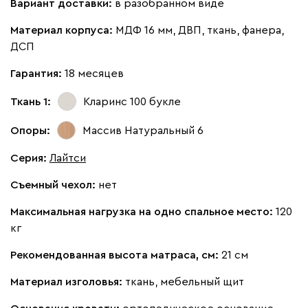
Вариант доставки:
в разобранном виде
Кларинс
1544
Материал корпуса:
МДФ 16 мм, ДВП, ткань, фанера,
ДСП
Гарантия:
18 месяцев
Ткань 1:
Кларинс 100
букле
130
690
695
792
900
Опоры:
Массив Натуральный 6
Винтер
1544
Серия
:
Лайтси
Съемный чехол:
нет
Максимальная нагрузка на одно спальное место:
120
кг
Виридис
Клэй
Мустард
Оранж
пион
Рекомендованная высота матраса, см:
21 см
Материал изголовья:
ткань, мебельный щит
Букле
1670