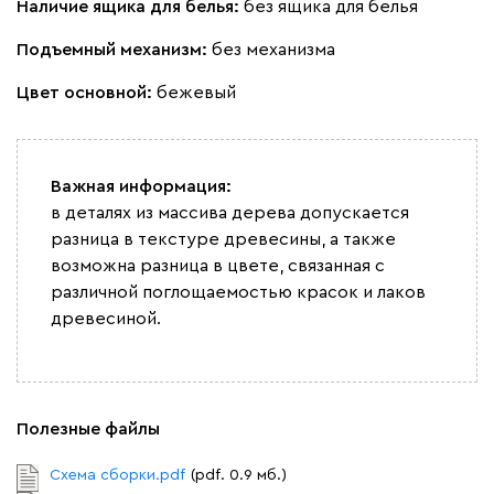
Наличие ящика для белья:
без ящика для белья
Букле
2264
Подъемный механизм:
без механизма
Цвет основной:
бежевый
Вайт
Латте
Терра
Важная информация:
в деталях из массива дерева допускается
Альтеа
2264
разница в текстуре древесины, а также
возможна разница в цвете, связанная с
различной поглощаемостью красок и лаков
древесиной.
Бежевый
Графит
Молочный
Серый
Полезные файлы
Дарте
2574
Схема сборки.pdf
(pdf. 0.9 мб.)