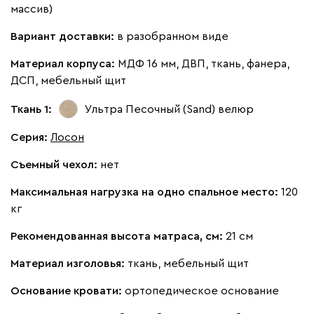
массив)
Бежевый
Вишневый
Голубой
Графит
Зеле
Вариант доставки:
в разобранном виде
Кларинс
2034
Материал корпуса:
МДФ 16 мм, ДВП, ткань, фанера,
ДСП, мебельный щит
Ткань 1:
Ультра Песочный (Sand)
велюр
Серия
:
Лосон
100
130
690
695
792
Съемный чехол:
нет
Винтер
2034
Максимальная нагрузка на одно спальное место:
120
кг
Рекомендованная высота матраса, см:
21 см
Материал изголовья:
ткань, мебельный щит
Виридис
Клэй
Мустард
Оранж
пион
Основание кровати:
ортопедическое основание