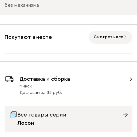
без механизма
Ультра
1664
Подъемный механизм
без механизма
с механизмом
Покупают вместе
Смотреть все
Айвори (Ivory)
Дымчатый
Коралловый
Минт (Mint)
Розов
(Smoke)
(Coral)
Доставка и сборка
Бентори
1664
Минск
Доставим
за
35
Все товары серии
Лосон
Бежевый
Графит
Кофе
Олива
Песо