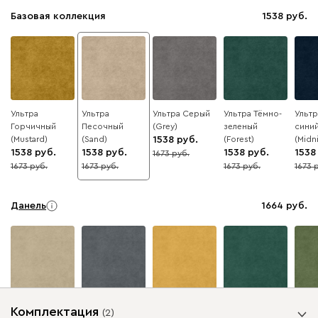
Базовая коллекция
1538
Ультра
Ультра
Ультра Серый
Ультра Тёмно-
Ультр
Горчичный
Песочный
(Grey)
зеленый
сини
(Mustard)
(Sand)
1538
(Forest)
(Midn
1538
1538
1538
1538
1673
8
1673
1673
1673
1673
8
8
8
8
Данель
1664
Бежевый
Графит
Жёлтый
Изумруд
Олив
Комплектация
(
2
)