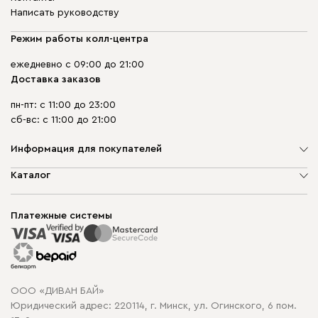
Написать руководству
Режим работы колл-центра
ежедневно с 09:00 до 21:00
Доставка заказов
пн-пт: с 11:00 до 23:00
сб-вс: с 11:00 до 21:00
Информация для покупателей
О компании
Каталог
Шоурумы
Мягкая мебель
Доставка и сборка
Корпусная мебель
Платежные системы
Способы оплаты
Распродажа мебели
Рассрочка и кредит
Гарантия
Карта сайта
Договор оферты
ООО «ДИВАН БАЙ»
Политика конфиденциальности
Юридический адрес: 220114, г. Минск, ул. Огинского, 6 пом.
Политика в отношении обработки cookie