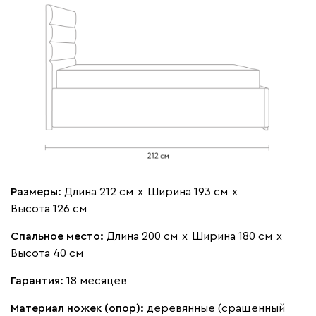
Бежевый
Изумруд
Марсала
Молочный
Мята
Мола
1893
Размеры:
Длина 212 см
х
Ширина 193 см
х
Жёлтый
Песочный
Розовый
Светло-серый
Серы
Высота 126 см
Ланза
1893
Спальное место:
Длина 200 см
х
Ширина 180 см
х
Высота 40 см
Гарантия:
18 месяцев
Материал ножек (опор):
деревянные (сращенный