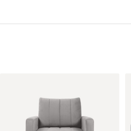
Олива
Песочный
Синий
Терракота
Геста
2235
Бежевый
Изумруд
Марсала