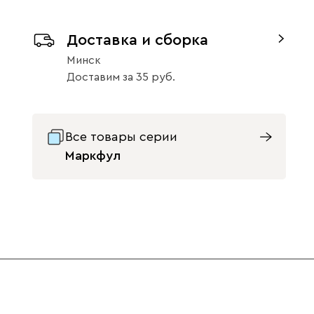
Доставка и сборка
Бежевый
Графит
Жёлтый
Минск
Доставим
за
35
Массив Орех 6
47
Все товары серии
Изумруд
Олива
Розовый
Маркфул
Светло-
Серый
Синий
бежевый