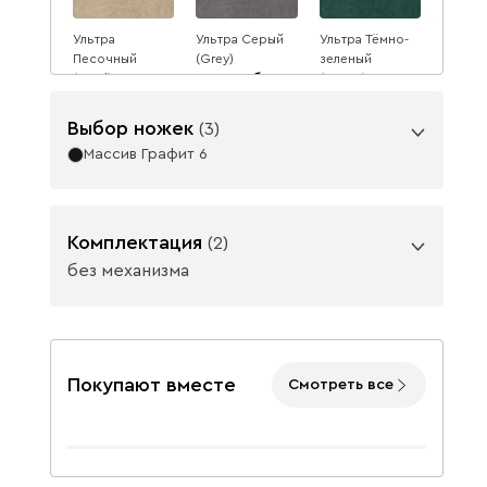
Ультра
Ультра Серый
Ультра Тёмно-
Песочный
(Grey)
зеленый
(Sand)
1849
(Forest)
1849
1849
2011
8
2011
2011
8
8
Выбор ножек
(
3
)
Массив Графит 6
Опоры
Комплектация
(
2
)
без механизма
Ультра Тёмно-
синий
(Midnight)
Подъемный механизм
1849
2011
8
без механизма
с механизмом
Покупают вместе
Смотреть все
Массив Графит 6
Массив
Данель
2128
Натуральный 6
47