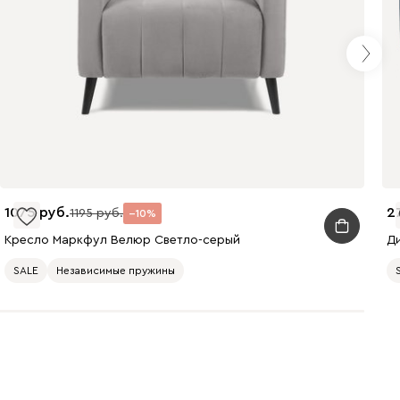
Молочный
Мята
Розовый
Светло-серый
Серый
Синий
1075
2
1195
10
Кресло Маркфул Велюр Светло-серый
Д
SALE
Независимые пружины
Терракота
Ланза
2235