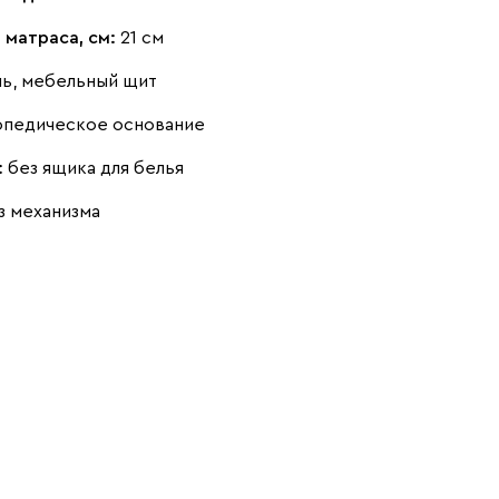
 матраса, см:
21 см
нь, мебельный щит
опедическое основание
Чернильный
Ягодный (Berry)
:
без ящика для белья
(Ink)
з механизма
Бентори
2128
Бежевый
Графит
Кофе