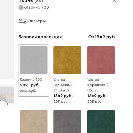
Ткань
(
84
)
Кларинс 900
Фильтры
Базовая коллекция
От
1849
Кларинс 900
Ультра
Ультра
2021
Горчичный
Коралловый
(Mustard)
(Coral)
2198
8
1849
1849
2011
2011
8
8