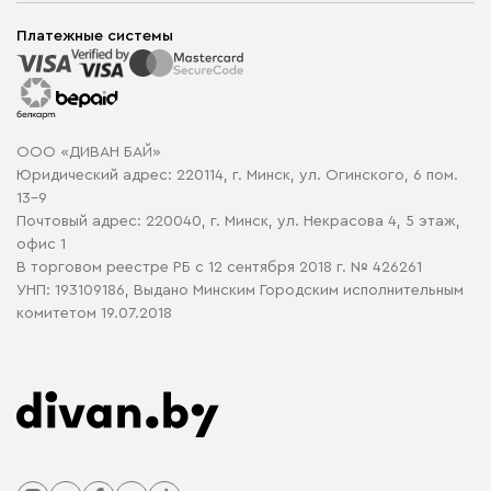
Мягкая мебель
Доставка и сборка
Корпусная мебель
Платежные системы
Способы оплаты
Распродажа мебели
Рассрочка и кредит
Гарантия
Карта сайта
Договор оферты
ООО «ДИВАН БАЙ»
Политика конфиденциальности
Юридический адрес: 220114, г. Минск, ул. Огинского, 6 пом.
Политика в отношении обработки cookie
13-9
Почтовый адрес: 220040, г. Минск, ул. Некрасова 4, 5 этаж,
офис 1
В торговом реестре РБ с 12 сентября 2018 г. № 426261
УНП: 193109186, Выдано Минским Городским исполнительным
комитетом 19.07.2018