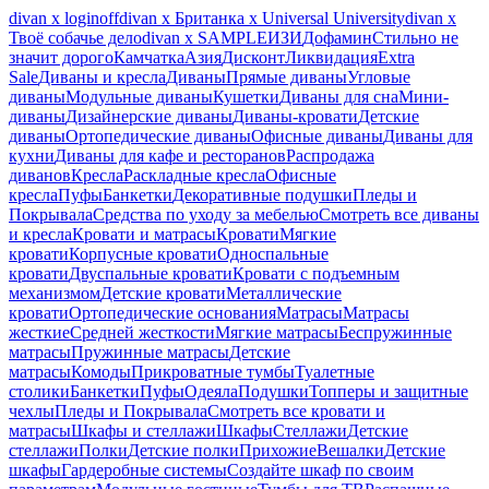
divan х loginoff
divan х Британка х Universal University
divan х
Твоё собачье дело
divan х SAMPLE
ИЗИ
Дофамин
Стильно не
значит дорого
Камчатка
Азия
Дисконт
Ликвидация
Extra
Sale
Диваны и кресла
Диваны
Прямые диваны
Угловые
диваны
Модульные диваны
Кушетки
Диваны для сна
Мини-
диваны
Дизайнерские диваны
Диваны-кровати
Детские
диваны
Ортопедические диваны
Офисные диваны
Диваны для
кухни
Диваны для кафе и ресторанов
Распродажа
диванов
Кресла
Раскладные кресла
Офисные
кресла
Пуфы
Банкетки
Декоративные подушки
Пледы и
Покрывала
Средства по уходу за мебелью
Смотреть все диваны
и кресла
Кровати и матрасы
Кровати
Мягкие
кровати
Корпусные кровати
Односпальные
кровати
Двуспальные кровати
Кровати с подъемным
механизмом
Детские кровати
Металлические
кровати
Ортопедические основания
Матрасы
Матрасы
жесткие
Средней жесткости
Мягкие матрасы
Беспружинные
матрасы
Пружинные матрасы
Детские
матрасы
Комоды
Прикроватные тумбы
Туалетные
столики
Банкетки
Пуфы
Одеяла
Подушки
Топперы и защитные
чехлы
Пледы и Покрывала
Смотреть все кровати и
матрасы
Шкафы и стеллажи
Шкафы
Стеллажи
Детские
стеллажи
Полки
Детские полки
Прихожие
Вешалки
Детские
шкафы
Гардеробные системы
Создайте шкаф по своим