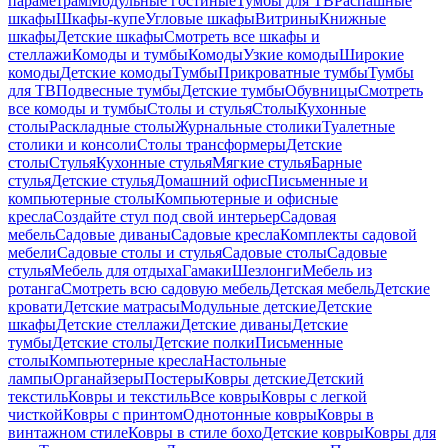
параметрам
Модульные гостиные
Тумбы для ТВ
Распашные
шкафы
Шкафы-купе
Угловые шкафы
Витрины
Книжные
шкафы
Детские шкафы
Смотреть все шкафы и
стеллажи
Комоды и тумбы
Комоды
Узкие комоды
Широкие
комоды
Детские комоды
Тумбы
Прикроватные тумбы
Тумбы
для ТВ
Подвесные тумбы
Детские тумбы
Обувницы
Смотреть
все комоды и тумбы
Столы и стулья
Столы
Кухонные
столы
Раскладные столы
Журнальные столики
Туалетные
столики и консоли
Столы трансформеры
Детские
столы
Стулья
Кухонные стулья
Мягкие стулья
Барные
стулья
Детские стулья
Домашний офис
Письменные и
компьютерные столы
Компьютерные и офисные
кресла
Создайте стул под свой интерьер
Садовая
мебель
Садовые диваны
Садовые кресла
Комплекты садовой
мебели
Садовые столы и стулья
Садовые столы
Садовые
стулья
Мебель для отдыха
Гамаки
Шезлонги
Мебель из
ротанга
Смотреть всю садовую мебель
Детская мебель
Детские
кровати
Детские матрасы
Модульные детские
Детские
шкафы
Детские стеллажи
Детские диваны
Детские
тумбы
Детские столы
Детские полки
Письменные
столы
Компьютерные кресла
Настольные
лампы
Органайзеры
Постеры
Ковры детские
Детский
текстиль
Ковры и текстиль
Все ковры
Ковры с легкой
чисткой
Ковры с принтом
Однотонные ковры
Ковры в
винтажном стиле
Ковры в стиле бохо
Детские ковры
Ковры для