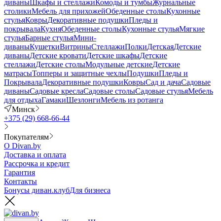
диваны
Шкафы и стеллажи
Комоды и тумбы
Журнальные
столики
Мебель для прихожей
Обеденные столы
Кухонные
стулья
Ковры
Декоративные подушки
Пледы и
покрывала
Кухня
Обеденные столы
Кухонные стулья
Мягкие
стулья
Барные стулья
Мини-
диваны
Кушетки
Витрины
Стеллажи
Полки
Детская
Детские
диваны
Детские кровати
Детские шкафы
Детские
стеллажи
Детские столы
Модульные детские
Детские
матрасы
Топперы и защитные чехлы
Подушки
Пледы и
Покрывала
Декоративные подушки
Ковры
Сад и дача
Садовые
диваны
Садовые кресла
Садовые столы
Садовые стулья
Мебель
для отдыха
Гамаки
Шезлонги
Мебель из ротанга
Минск
+375 (29) 668-66-44
Покупателям
О Divan.by
Доставка и оплата
Рассрочка и кредит
Гарантия
Контакты
Бонусы диван.клуб
Для бизнеса