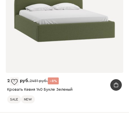
2282
2481
8
Кровать Кевия 140 Букле Зеленый
SALE
NEW