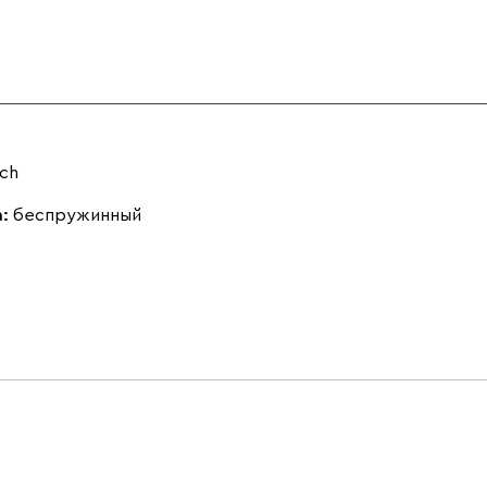
uch
а:
беспружинный