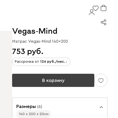
Vegas-Mind
Матрас Vegas-Mind 140x200
753
Рассрочка от
126
/мес.
В корзину
Размеры
(
6
)
140 х 200 х 20
см