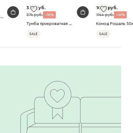
336
1029
374
1144
10
10
Наматрасник Vegas-Cotton-S1 180x200
Тумба прикроватная Ивейн 3-42x62 Графитовый
SALE
SALE