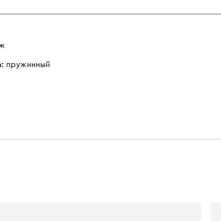
аж
а:
пружинный