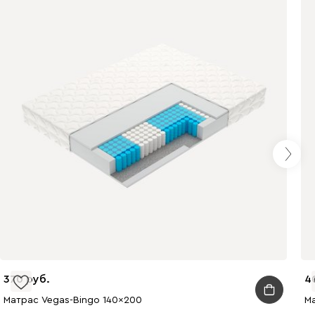
370
4
Матрас Vegas-Bingo 140x200
М