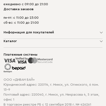
ежедневно с 09:00 до 21:00
Доставка заказов
пн-пт: с 11:00 до 23:00
сб-вс: с 11:00 до 21:00
Информация для покупателей
О компании
Каталог
Шоурумы
Мягкая мебель
Доставка и сборка
Корпусная мебель
Платежные системы
Способы оплаты
Распродажа мебели
Рассрочка и кредит
Гарантия
Карта сайта
Договор оферты
ООО «ДИВАН БАЙ»
Политика конфиденциальности
Юридический адрес: 220114, г. Минск, ул. Огинского, 6 пом.
Политика в отношении обработки cookie
13-9
Почтовый адрес: 220040, г. Минск, ул. Некрасова 4, 5 этаж,
офис 1
В торговом реестре РБ с 12 сентября 2018 г. № 426261