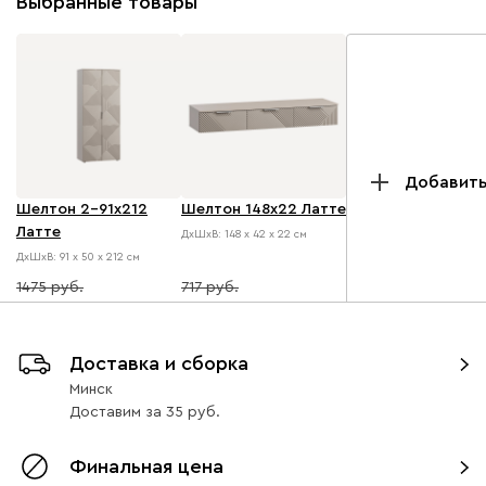
Выбранные товары
Добавит
Шелтон 2-91x212
Шелтон 148x22 Латте
Латте
ДхШхВ: 148 х 42 х 22 см
ДхШхВ: 91 х 50 х 212 см
1475
717
1356
645
Доставка и сборка
Минск
Доставим
за
35
Финальная цена