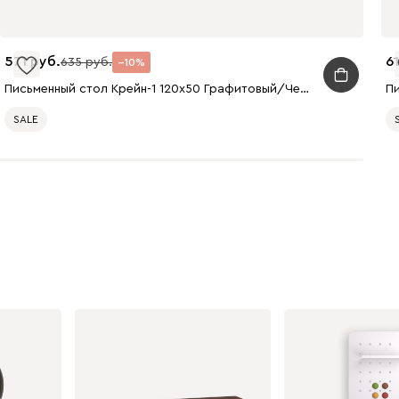
571
61
635
10
Письменный стол Крейн-1 120x50 Графитовый/Черный
SALE