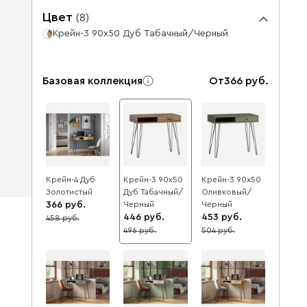
Цвет
(
8
)
Крейн-3 90x50 Дуб Табачный/Черный
Базовая коллекция
От
366
Крейн-4 Дуб
Крейн-3 90x50
Крейн-3 90x50
Золотистый
Дуб Табачный/
Оливковый/
366
Черный
Черный
446
453
458
20
496
504
10
10