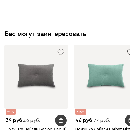
Вас могут заинтересовать
41
40
39
46
66
77
Подушка Лайвли Велюр Серый
Подушка Лайвли Barhat Min