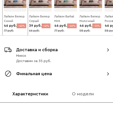
Лайвли Велюр
Лайвли Велюр
Лайвли Barhat
Лайвли Велюр
Лайв
Синий
Серый
Mint
Молочный
Розо
46
39
46
46
46
40
41
40
21
77
66
77
58
58
Доставка и сборка
Минск
Доставим
за
35
Финальная цена
Характеристики
О модели