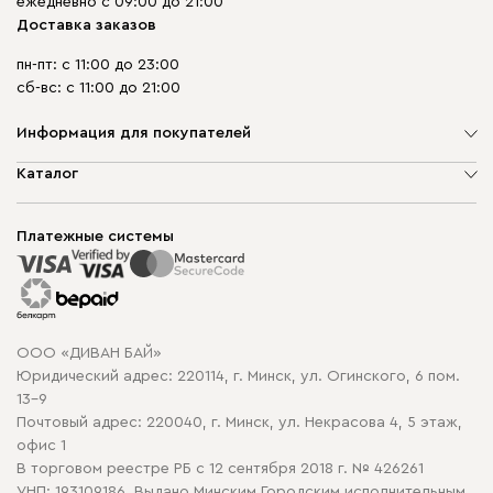
ежедневно с 09:00 до 21:00
Доставка заказов
пн-пт: с 11:00 до 23:00
сб-вс: с 11:00 до 21:00
Информация для покупателей
О компании
Каталог
Шоурумы
Мягкая мебель
Доставка и сборка
Корпусная мебель
Платежные системы
Способы оплаты
Распродажа мебели
Рассрочка и кредит
Гарантия
Карта сайта
Договор оферты
ООО «ДИВАН БАЙ»
Политика конфиденциальности
Юридический адрес: 220114, г. Минск, ул. Огинского, 6 пом.
Политика в отношении обработки cookie
13-9
Почтовый адрес: 220040, г. Минск, ул. Некрасова 4, 5 этаж,
офис 1
В торговом реестре РБ с 12 сентября 2018 г. № 426261
УНП: 193109186, Выдано Минским Городским исполнительным