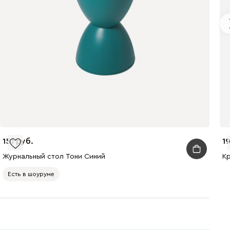
Бежевый
Графит
Кофе
Олива
Песочный
Синий
151
1
Журнальный стол Тони Синий
К
Есть в шоуруме
Терракота
Онли
79