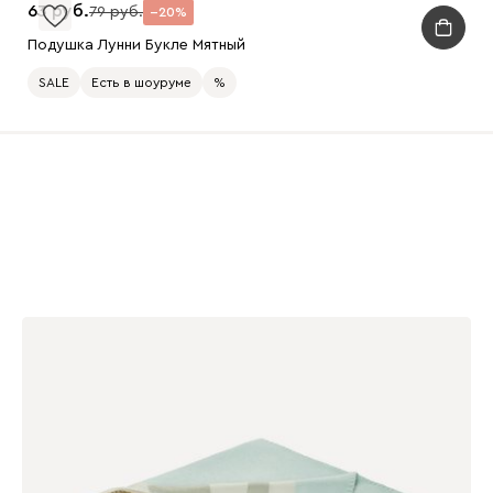
63
79
20
Подушка Лунни Букле Мятный
SALE
Есть в шоуруме
%