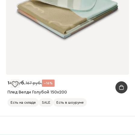
141
167
16
Плед Велди Голубой 150x200
Есть на складе
SALE
Есть в шоуруме