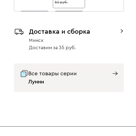
82
Доставка и сборка
Минск
Кларинс 978
Кларинс 995
Доставим
за
35
49
91
40
82
Данель
79
Все товары серии
Лунни
Бежевый
Графит
Жёлтый