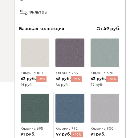
Фильтры
Базовая коллекция
От
49
Кларинс 100
Кларинс 235
Кларинс 690
63
68
63
31
21
20
91
86
79
Кларинс 695
Кларинс 792
Кларинс 900
91
49
91
40