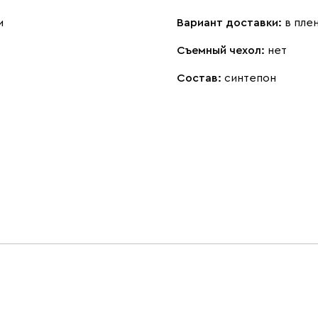
м
Вариант доставки:
в пле
Съемный чехол:
нет
Состав:
синтепон