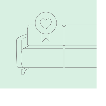
020
120
236
240
310
430
495
520
670