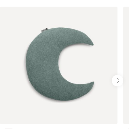
Айвори (Ivory)
Горчичный
Дымчатый
(Mustard)
(Smoke)
Коралловый
Минт (Mint)
Песочный
(Coral)
(Sand)
Розовый (Rose)
Серый (Grey)
Сливовый