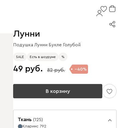
Лунни
Подушка Лунни Букле Голубой
SALE
Есть в шоуруме
%
49
40
82
В корзину
Ткань
(
125
)
Кларинс 792