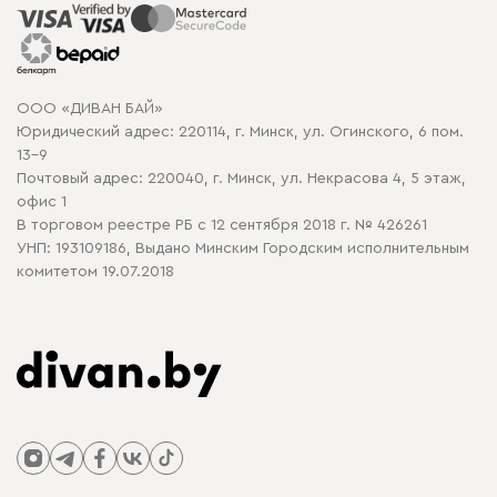
Распродажа мебели
Рассрочка и кредит
Гарантия
Карта сайта
Договор оферты
ООО «ДИВАН БАЙ»
Политика конфиденциальности
Юридический адрес: 220114, г. Минск, ул. Огинского, 6 пом.
Политика в отношении обработки cookie
13-9
Почтовый адрес: 220040, г. Минск, ул. Некрасова 4, 5 этаж,
офис 1
В торговом реестре РБ с 12 сентября 2018 г. № 426261
УНП: 193109186, Выдано Минским Городским исполнительным
комитетом 19.07.2018