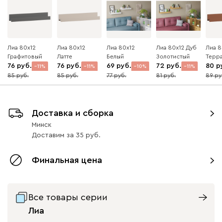
Лиа 80x12
Лиа 80x12
Лиа 80x12
Лиа 80x12 Дуб
Лиа 8
Графитовый
Латте
Белый
Золотистый
Терр
76
76
69
72
80
11
11
10
11
85
85
77
81
89
Доставка и сборка
Минск
Доставим
за
35
Финальная цена
Все товары серии
Лиа