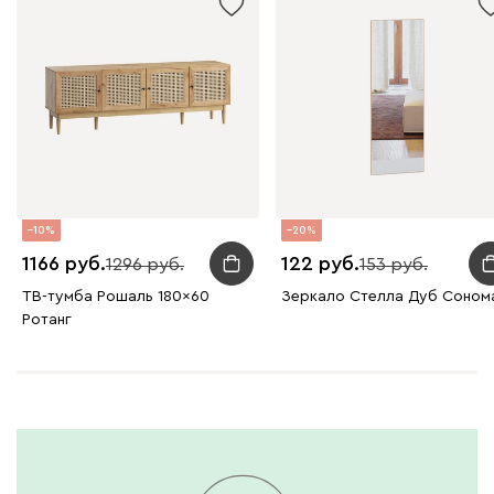
10
20
1166
122
1296
153
ТВ-тумба Рошаль 180x60
Зеркало Стелла Дуб Соном
Ротанг