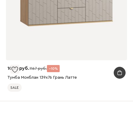
1050
1167
10
Тумба Монблан 139x76 Грань Латте
SALE