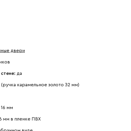
шные двери
иков
 стене:
да
(ручка карамельное золото 32 мм)
16 мм
6 мм в пленке ПВХ
обранном виде