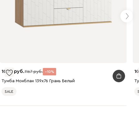
1050
1
1167
10
Тумба Монблан 139x76 Грань Белый
Ту
SALE