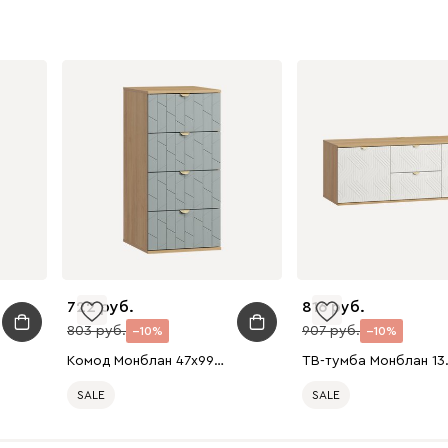
722
816
803
907
10
10
Комод Монблан 47x99 Грань Мятный
ТВ-тумба М
SALE
SALE