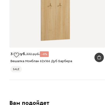
305
332
8
Вешалка Монблан 62x166 Дуб Барбера
SALE
Вам подойдет