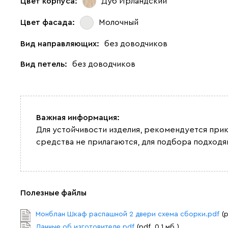
Цвет корпуса:
Дуб Ирландский
Цвет фасада:
Молочный
Вид направляющих:
без доводчиков
Вид петель:
без доводчиков
Важная информация:
Для устойчивости изделия, рекомендуется при
средства не прилагаются, для подбора подход
Полезные файлы
Монблан Шкаф распашной 2 двери схема сборки.pdf
(
Данные об изготовителе.pdf
(pdf. 0.1 мб.)