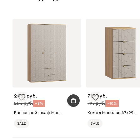
2001
715
2176
795
8
10
Распашной шкаф Монблан 3-139x215 Ритм Латте
Комод Монблан 47x99 Грань Латте
SALE
SALE