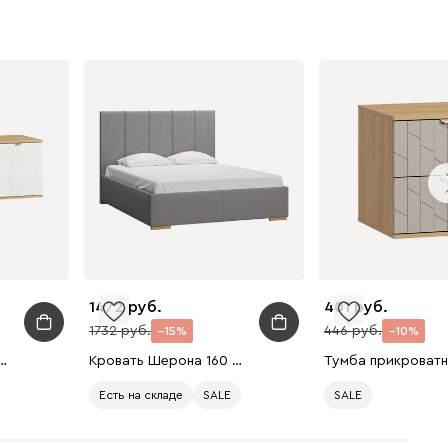
1472
401
1732
446
15
10
онблан 139x53 Косы Белый
Кровать Шерона 160 Велюр Серый
Есть на складе
SALE
SALE