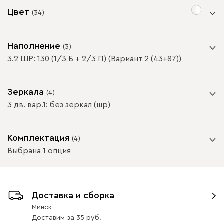
Цвет
(
34
)
Цвет фасада
Наполнение
(
3
)
3.2 ШР: 130 (1/3 Б + 2/3 П) (Вариант 2 (43+87))
Зеркала
(
4
)
ВАЖНО! При глубине шкафа-купе менее 60 см /
3 дв. вар.1: без зеркал (шр)
распашного шкафа менее 50 см, устанавливается
Белая шагрень
Береза
Бургундский
Велюр
Граф
красный
выдвижная штанга.
Зеркала
Комплектация
(
4
)
Цвет корпуса
Выбрана 1 опция
Схемы наполнения
ВАЖНО! При глубине шкафа-купе менее 60 см /
Доставка и сборка
распашного шкафа менее 50 см, устанавливается
Минск
выдвижная штанга.
Доставим
за
35
Белая Шагрень
Береза
Бургундский
Велюр
Граф