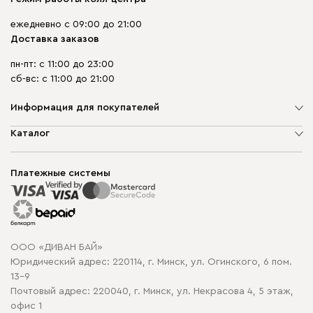
ежедневно с 09:00 до 21:00
Доставка заказов
пн-пт: с 11:00 до 23:00
сб-вс: с 11:00 до 21:00
Информация для покупателей
О компании
Каталог
Шоурумы
Мягкая мебель
Доставка и сборка
Корпусная мебель
Платежные системы
Способы оплаты
Распродажа мебели
Рассрочка и кредит
Гарантия
Карта сайта
Договор оферты
ООО «ДИВАН БАЙ»
Политика конфиденциальности
Юридический адрес: 220114, г. Минск, ул. Огинского, 6 пом.
Политика в отношении обработки cookie
13-9
Почтовый адрес: 220040, г. Минск, ул. Некрасова 4, 5 этаж,
офис 1