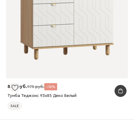
877
975
10
Тумба Теджонс 93x85 Деко ​Белый
SALE