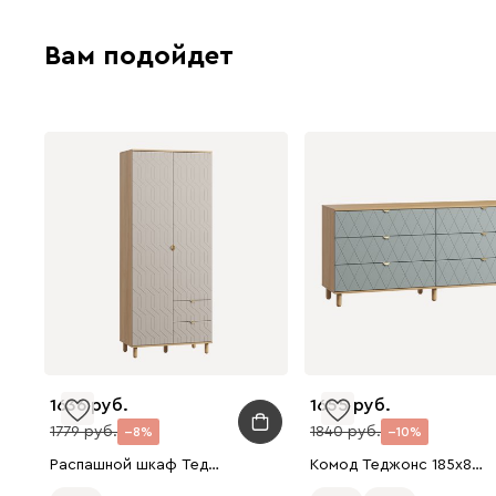
Вам подойдет
1636
1655
1779
1840
8
10
Распашной шкаф Теджонс 2-93x224 Деко Латте
Комод Теджонс 185x85 Ромб Мятный