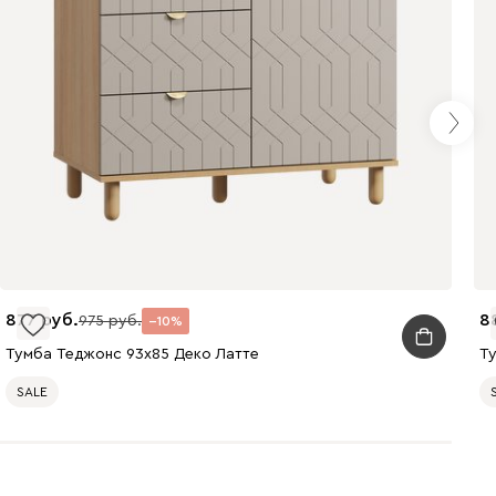
877
8
975
10
Тумба Теджонс 93x85 Деко ​Латте
Т
SALE