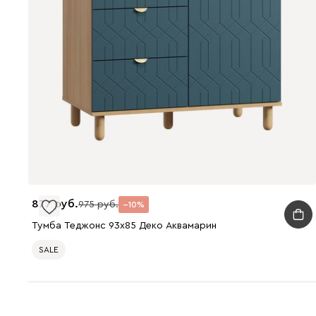
877
975
10
Тумба Теджонс 93x85 Деко Аквамарин
SALE