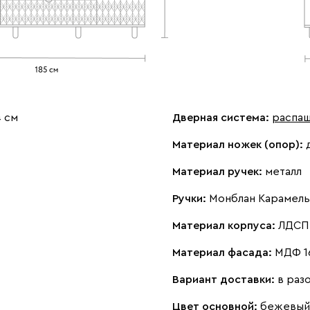
4 см
Дверная система:
распа
Материал ножек (опор):
Материал ручек:
металл
Ручки:
Монблан Карамель 
Материал корпуса:
ЛДСП 
Материал фасада:
МДФ 1
Вариант доставки:
в раз
Цвет основной:
бежевый