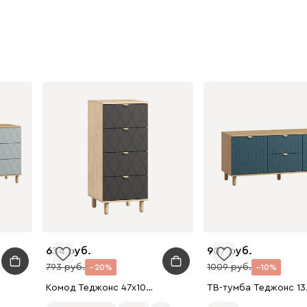
634
907
793
1009
20
10
Комод Теджонс 47x108 Ромб Графитовый/Дуб Ирландский
ТВ-тумб