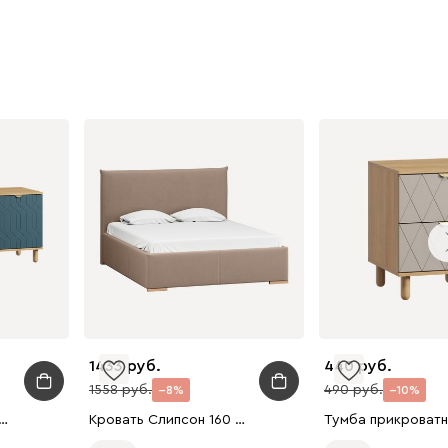
1433
440
1558
490
8
10
а Теджонс 139x62 Деко Аквамарин
Кровать Слипсон 160 Велюр Латте