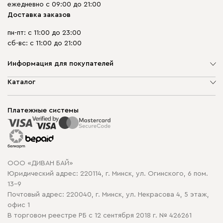
ежедневно с 09:00 до 21:00
Доставка заказов
пн-пт: с 11:00 до 23:00
сб-вс: с 11:00 до 21:00
Информация для покупателей
О компании
Каталог
Шоурумы
Мягкая мебель
Доставка и сборка
Корпусная мебель
Платежные системы
Способы оплаты
Распродажа мебели
Рассрочка и кредит
Гарантия
Карта сайта
Договор оферты
ООО «ДИВАН БАЙ»
Политика конфиденциальности
Юридический адрес: 220114, г. Минск, ул. Огинского, 6 пом.
Политика в отношении обработки cookie
13-9
Почтовый адрес: 220040, г. Минск, ул. Некрасова 4, 5 этаж,
офис 1
В торговом реестре РБ с 12 сентября 2018 г. № 426261