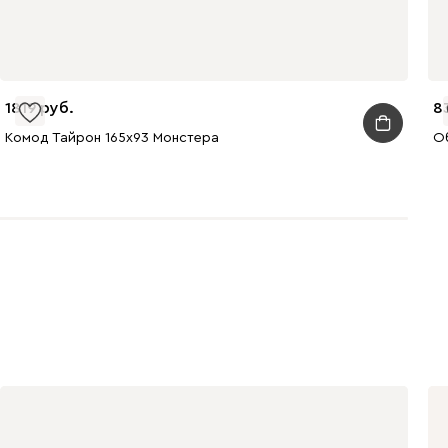
1819
8
Комод Тайрон 165x93 Монстера ​
О