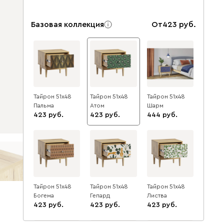
Базовая коллекция
От
423
Тайрон 51x48
Тайрон 51x48
Тайрон 51x48
Пальма
Атом
Шарм
423
423
444
Тайрон 51x48
Тайрон 51x48
Тайрон 51x48
Богема
Гепард
Листва
423
423
423