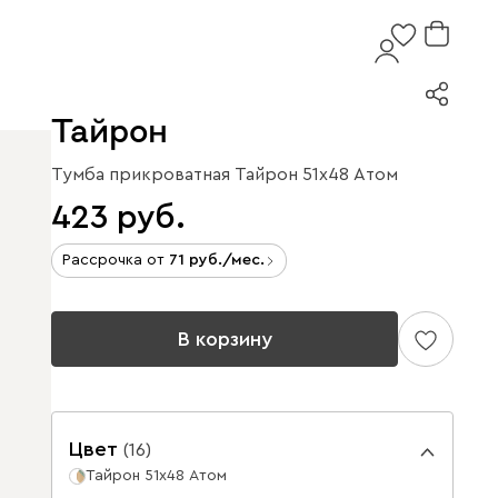
Тайрон
Тумба прикроватная Тайрон 51x48 Атом
423
Рассрочка от
71
/мес.
В корзину
Цвет
(
16
)
Тайрон 51x48 Атом