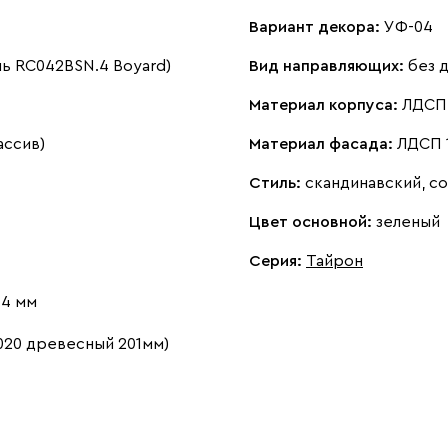
Вариант декора:
УФ-04
ль RC042BSN.4 Boyard)
Вид направляющих:
без 
Материал корпуса:
ЛДСП 
ассив)
Материал фасада:
ЛДСП 
Стиль:
скандинавский, с
Цвет основной:
зеленый
Серия
:
Тайрон
 4 мм
020 древесный 201мм)