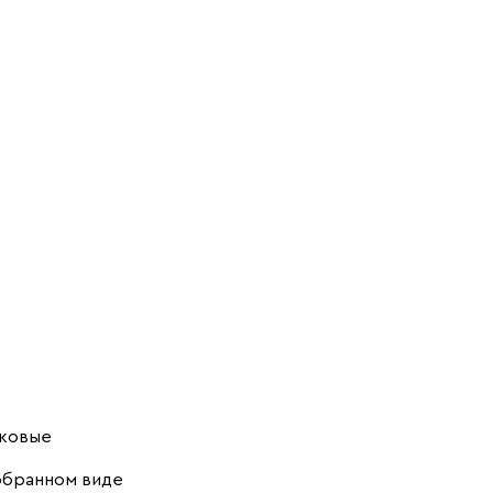
Тайрон 51x48
Тайрон 51x48
Тайрон 51x48
Гранд
Звезда
Джунгли
423
423
423
Тайрон 51x48
Рассвет
423
ковые
обранном виде