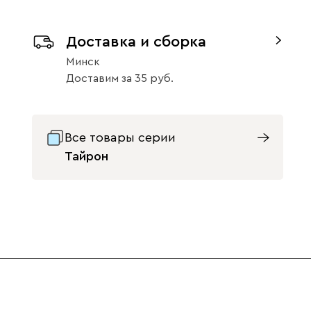
Доставка и сборка
Минск
Тайрон 51x48
Тайрон 51x48
Тайрон 51x48
Доставим
за
35
Розетта
Монстера
Лилия
423
423
423
Все товары серии
Тайрон
Тайрон 51x48
Тайрон 51x48
Тайрон 51x48
Сальвия
Амстердам
Флори
423
423
423