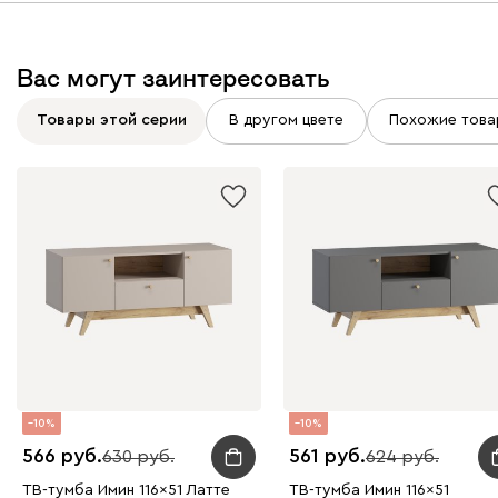
Вас могут заинтересовать
Товары этой серии
В другом цвете
Похожие това
10
10
566
561
630
624
ТВ-тумба Имин 116x51 Латте
ТВ-тумба Имин 116x51