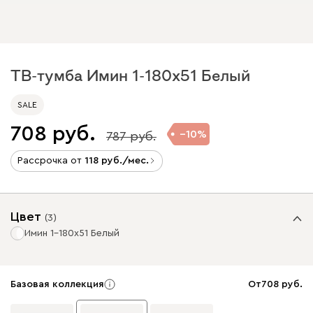
ТВ-тумба Имин 1-180x51 Белый
SALE
708
10
787
Рассрочка от
118
/мес.
Цвет
(
3
)
Имин 1-180x51 Белый
Базовая коллекция
От
708