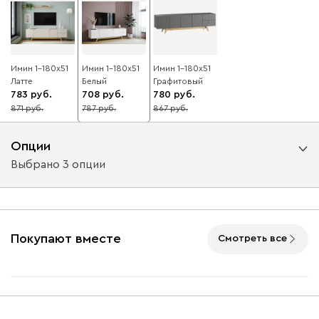
Имин 1-180x51
Имин 1-180x51
Имин 1-180x51
Латте
Белый
Графитовый
783
708
780
871
787
867
10
10
10
Опции
Выбрано 3 опции
Вид направляющих
без доводчиков
с доводчиками
Покупают вместе
Смотреть все
Вид петель
без доводчиков
с доводчиками