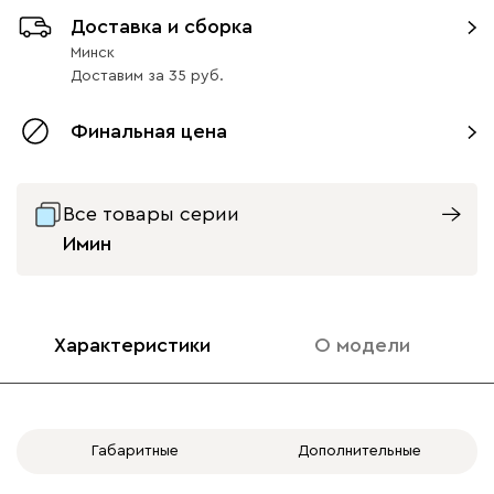
Доставка и сборка
Вариант исполнения
Минск
ящики слева
ящики справа
Доставим
за
35
Финальная цена
Все товары серии
Имин
Характеристики
О модели
Габаритные
Дополнительные