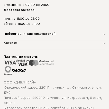
ежедневно с 09:00 до 21:00
Доставка заказов
пн-пт: с 11:00 до 23:00
сб-вс: с 11:00 до 21:00
Информация для покупателей
О компании
Каталог
Шоурумы
Мягкая мебель
Доставка и сборка
Корпусная мебель
Платежные системы
Способы оплаты
Распродажа мебели
Рассрочка и кредит
Гарантия
Карта сайта
Договор оферты
ООО «ДИВАН БАЙ»
Политика конфиденциальности
Юридический адрес: 220114, г. Минск, ул. Огинского, 6 пом.
Политика в отношении обработки cookie
13-9
Почтовый адрес: 220040, г. Минск, ул. Некрасова 4, 5 этаж,
офис 1
В торговом реестре РБ с 12 сентября 2018 г. № 426261