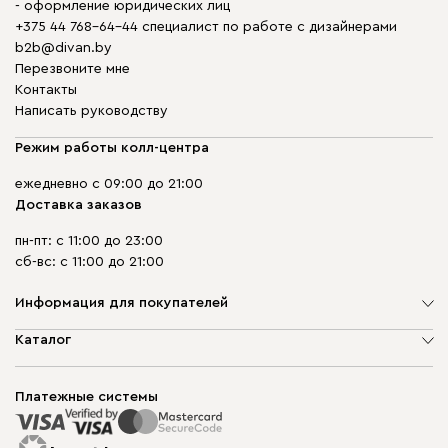
- оформление юридических лиц
+375 44 768-64-44 специалист по работе с дизайнерами
b2b@divan.by
Перезвоните мне
Контакты
Написать руководству
Режим работы колл-центра
ежедневно с 09:00 до 21:00
Доставка заказов
пн-пт: с 11:00 до 23:00
сб-вс: с 11:00 до 21:00
Информация для покупателей
О компании
Каталог
Шоурумы
Мягкая мебель
Доставка и сборка
Корпусная мебель
Платежные системы
Способы оплаты
Распродажа мебели
Рассрочка и кредит
Гарантия