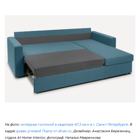
На фото:
интерьер гостиной в квартире 87,5 кв.м в г. Санкт-Петербурге
. В
кадре
диван угловой Порту от divan.ru
. Дизайнер: Анастасия Березинец,
студия At Home Interior; фотограф: Наталья Мавренкова