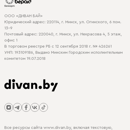
Карта сайта
Договор оферты
ООО «ДИВАН БАЙ»
Политика конфиденциальности
Юридический адрес: 220114, г. Минск, ул. Огинского, 6 пом.
Политика в отношении обработки cookie
13-9
Почтовый адрес: 220040, г. Минск, ул. Некрасова 4, 5 этаж,
офис 1
В торговом реестре РБ с 12 сентября 2018 г. № 426261
УНП: 193109186, Выдано Минским Городским исполнительным
комитетом 19.07.2018
Все ресурсы сайта www.divan.by, включая текстовую,