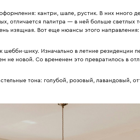
формления: кантри, шале, рустик. В них много д
ых, отличается палитра — в ней больше светлых т
ень изящная. Вот еще нюансы этого направления:
к шебби-шику. Изначально в летние резиденции п
ем не новой. Со временем это превратилось в от
тельные тона: голубой, розовый, лавандовый, от