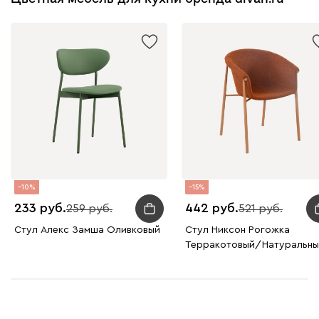
10
15
233
442
259
521
Стул Алекс Замша Оливковый
Стул Никсон Рогожка
Терракотовый/Натуральны