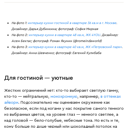
На фото 1:
интерьер кухни-гостиной в квартире 36 кв.м в г. Москве
.
Дизайнер: Дарья Дубинкина; фотограф: София Мирная
На фото 2:
интерьер кухни в квартире 48 кв.м, ЖК 4YOU
. Дизайнер:
Асем Бектас; фотограф: Роман Якунин (@romeindaworld)
На фото 3:
интерьер кухни в квартире 40 кв.м, ЖК «Петровский парк»
.
Дизайнер: Анна Шевченко; фотограф: Евгений Кулибаба
Для гостиной — уютные
Жестких ограничений нет: кто-то выбирает светлую гамму,
кто-то — нейтральную,
монохромную
, например,
в оттенках
айвори
. Подсознательно мы оцениваем окружение как
безопасное, если под ногами у нас покрытие самого темного
из выбранных цветов, на уровне глаз — немного светлее, а
над головой — бело-голубые, небесные тона. Но есть и те,
кому больше по душе черный или шоколадный потолок на