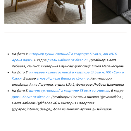
На фото 1:
интерьер кухни-гостиной в квартире 50 кв.м, ЖК «ВТБ
Арена парк»
. В кадре
диван Байвин от divan.ru
. Дизайнер: Света
Хабеева; стилист: Екатерина Наумова; фотограф: Ольга Мелекесцева
На фото 2:
интерьер кухни-гостиной в квартире 37,6 кв.м, ЖК «Саяны
Парк»
. В кадре
угловой диван Виена от divan.ru
. Архитектор и
дизайнер: Анна Лагутина, студия URAL; фотограф: Любовь Шкондина
На фото 3:
интерьер гостиной в квартире 35 кв.м в г. Москве
. В кадре
диван Хевит от divan.ru
. Дизайнеры: Светлана Кикина (@svetakikina),
Света Хабеева (@khabeeva) и Виктория Папертная
(@paper_interior_design); фото из личного архива дизайнеров