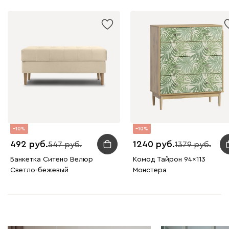
10
10
492
1240
547
1379
Банкетка Ситено Велюр
Комод Тайрон 94x113
Светло-бежевый
Монстера ​