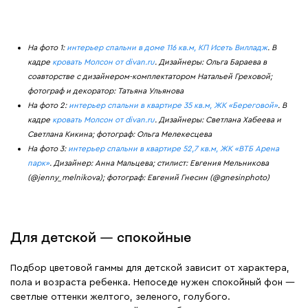
На фото 1:
интерьер спальни в доме 116 кв.м, КП Исеть Вилладж
. В
кадре
кровать Молсон от divan.ru
. Дизайнеры: Ольга Бараева в
соавторстве с дизайнером-комплектатором Натальей Греховой;
фотограф и декоратор: Татьяна Ульянова
На фото 2:
интерьер спальни в квартире 35 кв.м, ЖК «Береговой»
. В
кадре
кровать Молсон от divan.ru
. Дизайнеры: Светлана Хабеева и
Светлана Кикина; фотограф: Ольга Мелекесцева
На фото 3:
интерьер спальни в квартире 52,7 кв.м, ЖК «ВТБ Арена
парк»
. Дизайнер: Анна Мальцева; стилист: Евгения Мельникова
(@jenny_melnikova); фотограф: Евгений Гнесин (@gnesinphoto)
Для детской — спокойные
Подбор цветовой гаммы для детской зависит от характера,
пола и возраста ребенка. Непоседе нужен спокойный фон —
светлые оттенки желтого, зеленого, голубого.