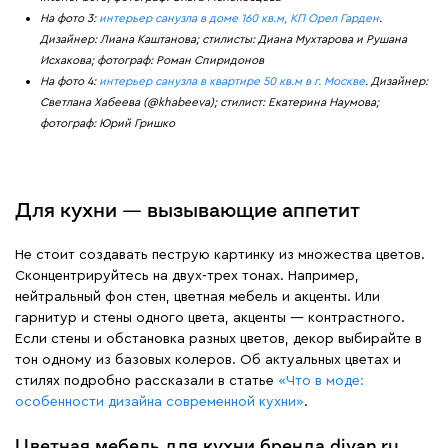
На фото 3:
интерьер санузла в доме 160 кв.м, КП Орел Гарден
.
Дизайнер: Лиана Каштанова; стилисты: Диана Мухтарова и Рушана
Исхакова; фотограф: Роман Спиридонов
На фото 4:
интерьер санузла в квартире 50 кв.м в г. Москве
. Дизайнер:
Светлана Хабеева (@khabeeva); стилист: Екатерина Наумова;
фотограф: Юрий Гришко
Для кухни — вызывающие аппетит
Не стоит создавать пеструю картинку из множества цветов.
Сконцентрируйтесь на двух-трех тонах. Например,
нейтральный фон стен, цветная мебель и акценты. Или
гарнитур и стены одного цвета, акценты — контрастного.
Если стены и обстановка разных цветов, декор выбирайте в
тон одному из базовых колеров. Об актуальных цветах и
стилях подробно рассказали в статье
«Что в моде:
особенности дизайна современной кухни»
.
Цветная мебель для кухни бренда divan.ru