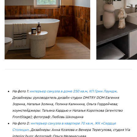
На фото 1:
интерьер санузла в доме 250 кв.м, КП Грин Лаундж
.
Дизайнеры: руководитель дизайн-студии DMITRY DOM Евгения
Зорина, Наталья Золина, Полина Калинина, Ольга Гордейчева;
хоумстейджеры: Татьяна Кардью и Наталья Короткова (агентство
FrontStage); фотограф: Любовь Шкондина
На фото 2:
интерьер санузла в квартире 70 кв.м, ЖК «Сердце
Столицы»
. Дизайнеры: Анна Козлова и Венера Терегулова, студия Via
interior buro; фотограф: Ольга Мелекесцева