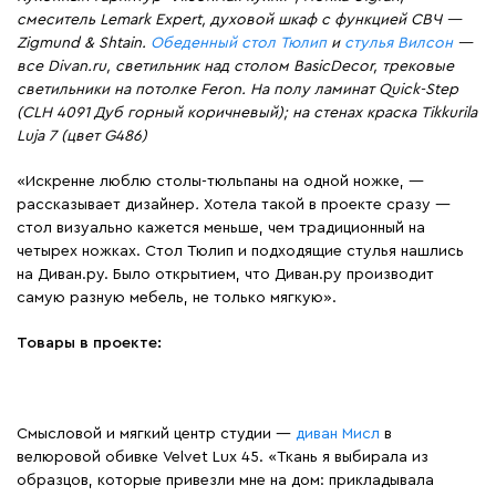
смеситель Lemark Expert, духовой шкаф с функцией СВЧ —
Zigmund & Shtain.
Обеденный стол Тюлип
и
стулья Вилсон
—
все Divan.ru, светильник над столом BasicDecor, трековые
светильники на потолке Feron. На полу ламинат Quick-Step
(CLH 4091 Дуб горный коричневый); на стенах краска Tikkurila
Luja 7 (цвет G486)
«Искренне люблю столы-тюльпаны на одной ножке, —
рассказывает дизайнер
.
Хотела такой в проекте сразу —
стол визуально кажется меньше, чем традиционный на
четырех ножках. Стол Тюлип и подходящие стулья нашлись
на Диван.ру. Было открытием, что Диван.ру производит
самую разную мебель, не только мягкую».
Товары в проекте:
Смысловой и мягкий центр студии —
диван Мисл
в
велюровой обивке Velvet Lux 45. «Ткань я выбирала из
образцов, которые привезли мне на дом: прикладывала