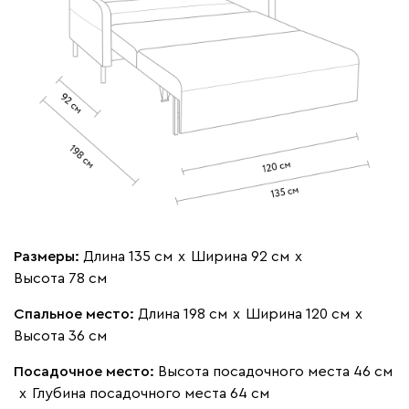
020
120
236
240
310
Вертикаль
1537
Размеры:
Длина 135 см
х
Ширина 92 см
х
490
Высота 78 см
795
910
930
968
Спальное место:
Длина 198 см
х
Ширина 120 см
х
Геста
1537
Высота 36 см
Посадочное место:
Высота посадочного места 46 см
х
Глубина посадочного места 64 см