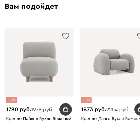
Вам подойдет
Бежевый
Графит
Молочный
Серый
Атмосфера
1859
230
240
396
695
997
Дарте
2073
10
15
1780
1873
1978
2204
Кресло Пайпел Букле Бежевый
Кресло Данго Букле Бежев
Графит
Серый
Терракота
Тёмно-синий