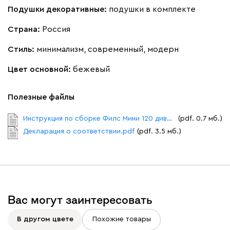
Подушки декоративные:
подушки в комплекте
Ланза
1537
Страна:
Россия
Стиль:
минимализм, современный, модерн
Цвет основной:
бежевый
Бежевый
Вишневый
Голубой
Графит
Зеле
Полезные файлы
Инструкция по сборке Филс Мини 120 диван прямой.pdf
(pdf. 0.7 мб.)
Кларинс
1644
Декларация о соответствии.pdf
(pdf. 3.5 мб.)
100
130
690
695
792
Вас могут заинтересовать
В другом цвете
Похожие товары
Винтер
1644