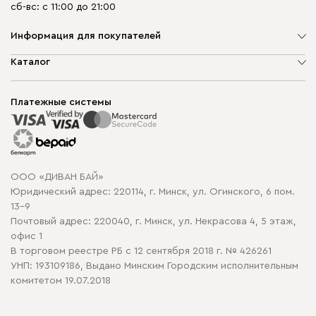
сб-вс: с 11:00 до 21:00
Информация для покупателей
О компании
Каталог
Шоурумы
Мягкая мебель
Доставка и сборка
Корпусная мебель
Платежные системы
Способы оплаты
Распродажа мебели
Рассрочка и кредит
Гарантия
Карта сайта
Договор оферты
ООО «ДИВАН БАЙ»
Политика конфиденциальности
Юридический адрес: 220114, г. Минск, ул. Огинского, 6 пом.
Политика в отношении обработки cookie
13-9
Почтовый адрес: 220040, г. Минск, ул. Некрасова 4, 5 этаж,
офис 1
В торговом реестре РБ с 12 сентября 2018 г. № 426261
УНП: 193109186, Выдано Минским Городским исполнительным
комитетом 19.07.2018