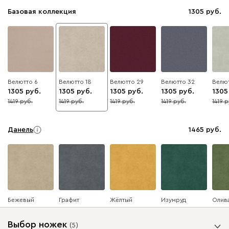
Базовая коллекция
1305
Велютто 6
Велютто 18
Велютто 29
Велютто 32
Велют
1305
1305
1305
1305
1305
1419
1419
1419
1419
1419
8
8
8
8
8
Данель
1465
Бежевый
Графит
Жёлтый
Изумруд
Олив
Выбор ножек
(
5
)