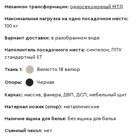
Механизм трансформации:
односекционный МТД
Бежевый
Изумруд
Марсала
Молочный
Мята
Максимальная нагрузка на одно посадочное место:
100 кг
Мола
1537
Вариант доставки:
в разобранном виде
Наполнитель посадочного места:
синтепон, ППУ
стандартный ST
Ткань 1:
Велютто 18
велюр
Жёлтый
Олива
Песочный
Розовый
Свет
Опоры:
Черная
Вулли
1537
Каркас:
массив, фанера, ДВП, ДСП, мебельный щит
Материал ножек (опор):
металлические
Наличие ящика для белья:
без ящика для белья
Съемный чехол:
нет
092
100
230
380
684