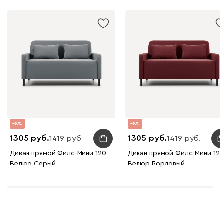
Виридис
Клэй
Мустард
Оранж
пион
Букле
1859
8
8
1305
1305
1419
1419
Вайт
Латте
Терра
Диван прямой Филс-Мини 120
Диван прямой Филс-Мини 1
Велюр Серый
Велюр Бордовый
Альтеа
1859