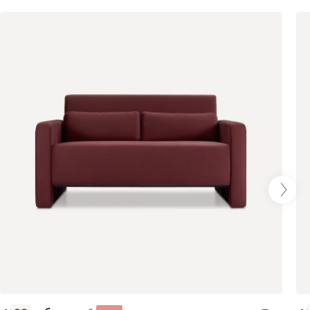
Бежевый
Графит
Кофе
Олива
Песочный
Синий
Терракота