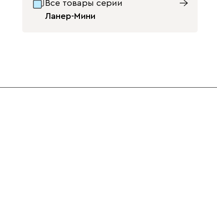
Все товары серии
Ланер-Мини
Изумруд
Олива
Розовый
Светло-
Серый
Синий
бежевый
Терракота