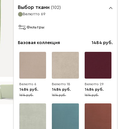
Выбор ткани
(
102
)
Велютто 69
Фильтры
Базовая коллекция
1484
Велютто 6
Велютто 18
Велютто 29
1484
1484
1484
1614
1614
1614
8
8
8