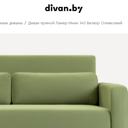
ямые диваны
/
Диван прямой Ланер-Мини 140 Велюр Оливковый