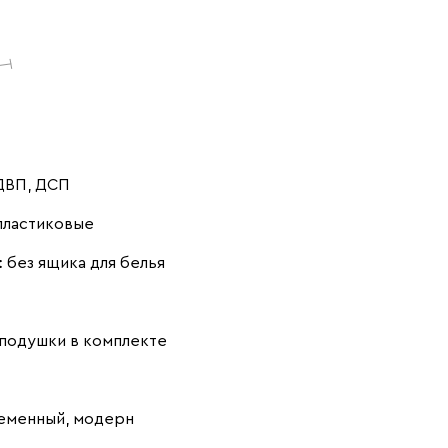
Ультра
1770
Айвори (Ivory)
Горчичный
Дымчатый
 ДВП, ДСП
(Mustard)
(Smoke)
пластиковые
:
без ящика для белья
Коралловый
Минт (Mint)
Песочный
подушки в комплекте
(Coral)
(Sand)
еменный, модерн