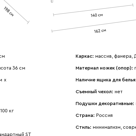
см
Каркас:
массив, фанера,
сота 36 см
Материал ножек (опор):
м
х
Наличие ящика для белья
Съемный чехол:
нет
Подушки декоративные:
:
100 кг
Страна:
Россия
Стиль:
минимализм, совр
андартный ST