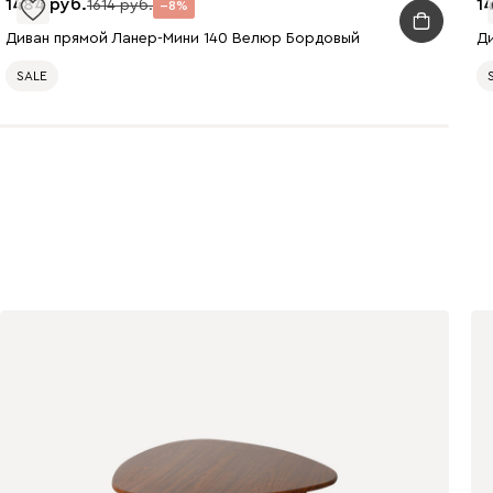
1484
1
1614
8
Онли
1770
Диван прямой Ланер-Мини 140 Велюр Бордовый
SALE
020
120
236
240
310
430