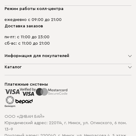
Режим работы колл-центра
ежедневно с 09:00 до 21:00
Доставка заказов
пн-пт: с 11:00 до 23:00
сб-вс: с 11:00 до 21:00
Информация для покупателей
О компании
Каталог
Шоурумы
Мягкая мебель
Доставка и сборка
Корпусная мебель
Платежные системы
Способы оплаты
Распродажа мебели
Рассрочка и кредит
Гарантия
Карта сайта
Договор оферты
ООО «ДИВАН БАЙ»
Политика конфиденциальности
Юридический адрес: 220114, г. Минск, ул. Огинского, 6 пом.
Политика в отношении обработки cookie
13-9
Почтовый адрес: 220040, г. Минск, ул. Некрасова 4, 5 этаж,