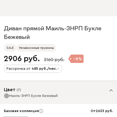
Диван прямой Маиль-3НРП Букле
Бежевый
SALE
Независимые пружины
2906
8
3160
Рассрочка от
485
/мес.
Цвет
(
7
)
Маиль-3НРП Букле Бежевый
Базовая коллекция
От
2633