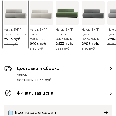
Маиль-3НРП
Маиль-3НРП
Маиль-3НРП
Маиль-3НРП
Маил
Букле Бежевый
Букле
Велюр
Букле
Букл
2906
Молочный
Оливковый
Графитовый
290
2906
2633
2906
3160
3160
8
8
3160
2863
3160
8
8
8
Доставка и сборка
Минск
Доставим
за
35
Финальная цена
Все товары серии