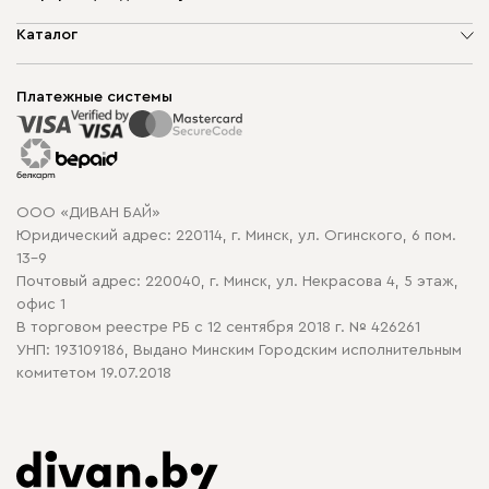
О компании
Каталог
Шоурумы
Мягкая мебель
Доставка и сборка
Корпусная мебель
Платежные системы
Способы оплаты
Распродажа мебели
Рассрочка и кредит
Гарантия
Карта сайта
Договор оферты
ООО «ДИВАН БАЙ»
Политика конфиденциальности
Юридический адрес: 220114, г. Минск, ул. Огинского, 6 пом.
Политика в отношении обработки cookie
13-9
Почтовый адрес: 220040, г. Минск, ул. Некрасова 4, 5 этаж,
офис 1
В торговом реестре РБ с 12 сентября 2018 г. № 426261
УНП: 193109186, Выдано Минским Городским исполнительным
комитетом 19.07.2018