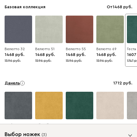
Базовая коллекция
От
1468
Велютто 32
Велютто 51
Велютто 55
Велютто 69
Геста
1468
1468
1468
1468
1607
1596
1596
1596
1596
1747
8
8
8
8
8
Данель
1712
Графит
Жёлтый
Изумруд
Светло-
Серы
бежевый
Выбор ножек
(
3
)