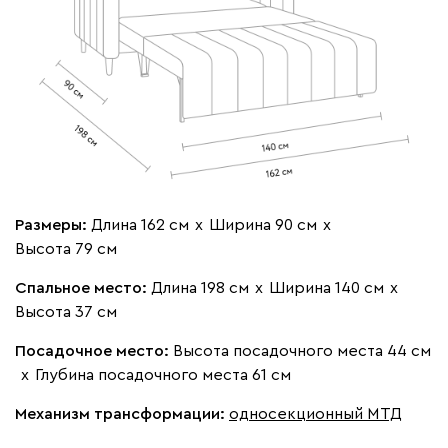
020
120
236
240
310
Вертикаль
1804
Размеры:
Длина 162 см
х
Ширина 90 см
х
Высота 79 см
Спальное место:
Длина 198 см
х
Ширина 140 см
х
Высота 37 см
000
490
795
910
930
Посадочное место:
Высота посадочного места 44 см
х
Глубина посадочного места 61 см
Геста
1804
Механизм трансформации:
односекционный МТД