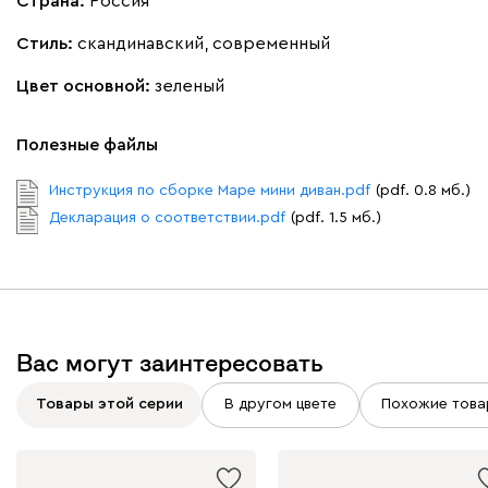
Страна:
Россия
Бежевый
Вишневый
Голубой
Графит
Зеле
Стиль:
скандинавский, современный
Кларинс
1946
Цвет основной:
зеленый
Полезные файлы
Инструкция по сборке Маре мини диван.pdf
(pdf. 0.8 мб.)
100
130
690
695
792
Декларация о соответствии.pdf
(pdf. 1.5 мб.)
Винтер
1946
Вас могут заинтересовать
Товары этой серии
В другом цвете
Похожие това
Виридис
Клэй
Мустард
Оранж
пион
Букле
2232