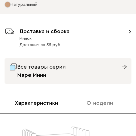
Натуральный
Ультра
1712
Опоры
Доставка и сборка
Минск
Доставим
за
35
Айвори (Ivory)
Горчичный
Дымчатый
Коралловый
Минт 
(Mustard)
(Smoke)
(Coral)
Все товары серии
Графит
Натуральный
Орех
Маре Мини
Бентори
1712
16
16
Характеристики
О модели
Бежевый
Графит
Кофе
Олива
Песо
Онли
1712