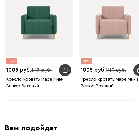
Вайт
Латте
Терра
Альтеа
2232
10
10
1005
1005
1117
1117
Кресло-кровать Маре Мини
Кресло-кровать Маре Мини
Велюр Зеленый
Велюр Розовый
Бежевый
Графит
Молочный
Серый
Дарте
2517
Вам подойдет