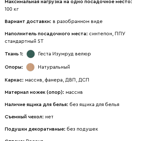
Максимальная нагрузка на одно посадочное место:
100 кг
Бежевый
Вариант доставки:
Марсала
в разобранном виде
Молочный
Мята
Розо
Наполнитель посадочного места:
синтепон, ППУ
Мола
1804
стандартный ST
Ткань 1:
Геста Изумруд
велюр
Опоры:
Натуральный
Каркас:
массив, фанера, ДВП, ДСП
Жёлтый
Песочный
Розовый
Светло-серый
Серы
Материал ножек (опор):
массив
Ланза
1804
Наличие ящика для белья:
без ящика для белья
Съемный чехол:
нет
Подушки декоративные:
без подушек