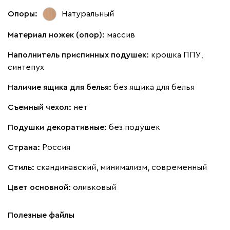
Опоры:
Натуральный
Дарте
3189
Материал ножек (опор):
массив
Наполнитель приспинных подушек:
крошка ППУ,
синтепух
Наличие ящика для белья:
без ящика для белья
Графит
Серый
Терракота
Тёмно-синий
Съемный чехол:
нет
Подушки декоративные:
без подушек
Страна:
Россия
Стиль:
скандинавский, минимализм, современный
Цвет основной:
оливковый
Полезные файлы