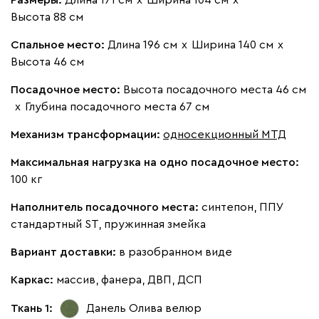
Высота 88 см
100
130
690
695
792
Спальное место:
Длина 196 см
х
Ширина 140 см
х
Высота 46 см
Букле
2844
Посадочное место:
Высота посадочного места 46 см
х
Глубина посадочного места 67 см
Механизм трансформации:
односекционный МТД
Максимальная нагрузка на одно посадочное место:
Вайт
Латте
Терра
100 кг
Наполнитель посадочного места:
синтепон, ППУ
Альтеа
2844
стандартный ST, пружинная змейка
Вариант доставки:
в разобранном виде
Каркас:
массив, фанера, ДВП, ДСП
Ткань 1:
Данель Олива
велюр
Бежевый
Графит
Молочный
Серый