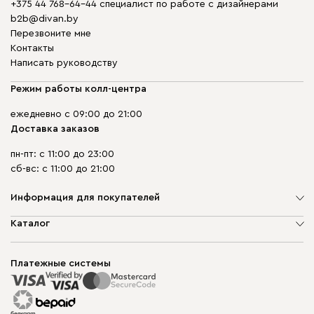
+375 44 768-64-44 специалист по работе с дизайнерами
b2b@divan.by
Перезвоните мне
Контакты
Написать руководству
Режим работы колл-центра
ежедневно с 09:00 до 21:00
Доставка заказов
пн-пт: с 11:00 до 23:00
сб-вс: с 11:00 до 21:00
Информация для покупателей
О компании
Каталог
Шоурумы
Мягкая мебель
Доставка и сборка
Корпусная мебель
Платежные системы
Способы оплаты
Распродажа мебели
Рассрочка и кредит
Гарантия
Карта сайта