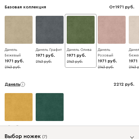
Базовая коллекция
От
1971
Данель
Данель Графит
Данель Олива
Данель
Данел
Бежевый
1971
1971
Розовый
беже
1971
1971
1971
2143
2143
8
8
2143
2143
2143
8
8
8
Данель
2212
Жёлтый
Изумруд
Выбор ножек
(
7
)