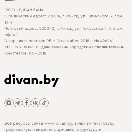
Договор оферты
ООО «ДИВАН БАЙ»
Политика конфиденциальности
Юридический адрес: 220114, г. Минск, ул. Огинского, 6 пом.
Политика в отношении обработки cookie
13-9
Почтовый адрес: 220040, г. Минск, ул. Некрасова 4, 5 этаж,
офис 1
В торговом реестре РБ с 12 сентября 2018 г. № 426261
УНП: 193109186, Выдано Минским Городским исполнительным
комитетом 19.07.2018
Все ресурсы сайта www.divan.by, включая текстовую,
графическую и видео информацию, структуру и