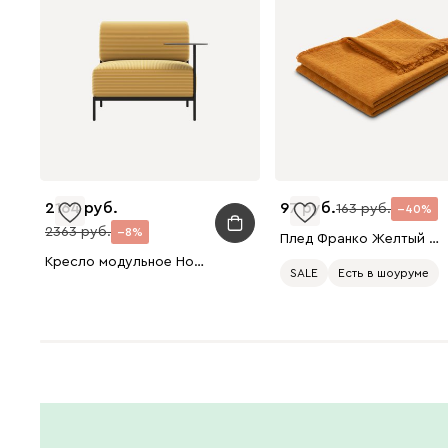
2164
97
163
40
2363
8
Плед Франко Желтый 120x170
Кресло модульное Нолан Рогожка Желтый/Черный
SALE
Есть в шоуруме