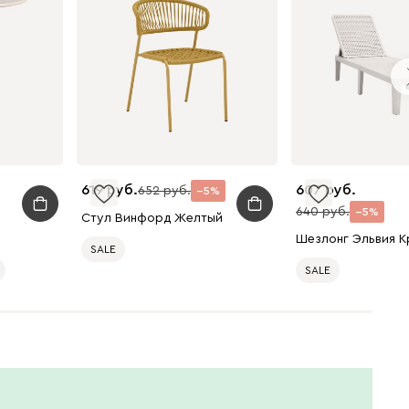
619
607
652
5
640
5
Стул Винфорд Желтый
й
SALE
SALE