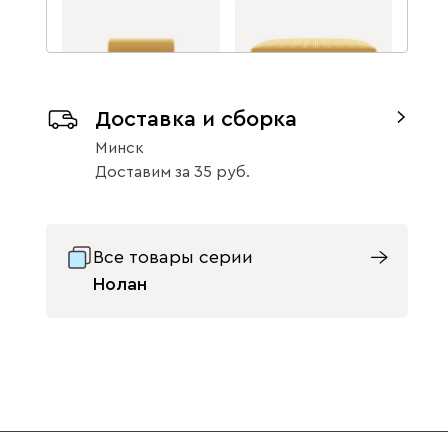
Доставка и сборка
Минск
Нолан Рогожка
Нолан Рогожка
Доставим
за
35
Желтый/Черный
Желтый/Черный
ДхШхВ: 81 х 80 х 77 см
ДхШхВ: 80 х 80 х 45 см
1942
1116
Все товары серии
1786
1026
Нолан
Добавить