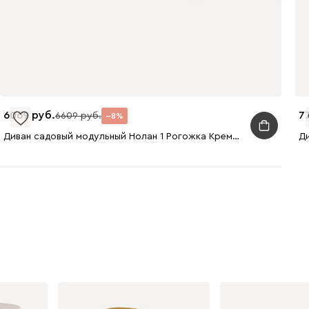
6069
7
6609
8
Диван садовый модульный Нолан 1 Рогожка Кремовый/Черный