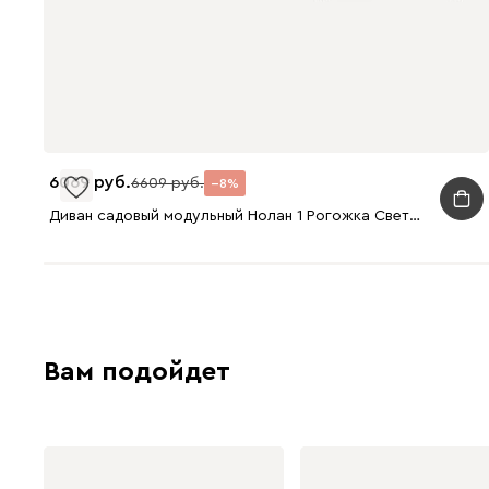
6069
6609
8
Диван садовый модульный Нолан 1 Рогожка Светло-Серый/Черный
Вам подойдет