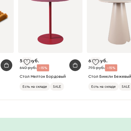
543
675
640
795
15
15
Стол Мелтон Бордовый
Стол Бинкли Бежевы
Есть на складе
SALE
Есть на складе
SALE
Есть в шоуруме