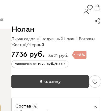
ый
Нолан
Диван садовый модульный Нолан 1 Рогожка
Желтый/Черный
7736
8
8421
Рассрочка от
1290
/мес.
В корзину
Состав
(
4
)