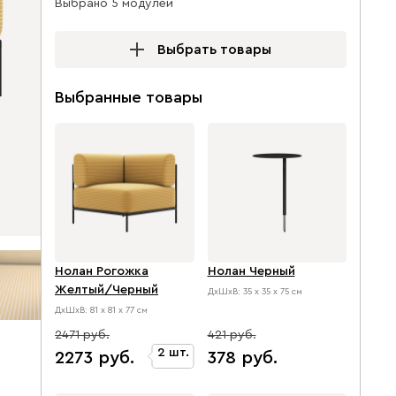
Выбрано 5 модулей
Выбрать товары
Выбранные товары
Нолан Рогожка
Нолан Черный
Желтый/Черный
ДхШхВ: 35 х 35 х 75 см
ДхШхВ: 81 х 81 х 77 см
2471
421
2
шт.
2273
378