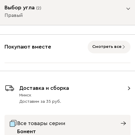
Бежевый
Графит
Жёлтый
Изумруд
Олив
Выбор угла
(
2
)
Правый
Ультра
4140
Угол
Покупают вместе
Смотреть все
Горчичный
Коралловый
Минт (Mint)
Песочный
Розов
Левый
Правый
(Mustard)
(Coral)
(Sand)
Доставка и сборка
Геста
4944
Минск
Доставим
за
35
Все товары серии
Бонент
Бежевый
Изумруд
Марсала
Молочный
Мята