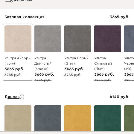
Базовая коллекция
3665
Ультра Айвори
Ультра
Ультра Серый
Ультра
Ультр
(Ivory)
Дымчатый
(Grey)
Сливовый
Черн
3665
(Smoke)
3665
(Plum)
(Ink)
3665
3665
3665
3985
3985
8
8
3985
3985
3985
8
8
8
Данель
4140