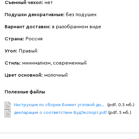
Съемный чехол:
нет
Подушки декоративные:
без подушек
Латте
Терра
Вариант доставки:
в разобранном виде
Альтеа
5865
Страна:
Россия
Угол:
Правый
Стиль:
минимализм, современный
Цвет основной:
молочный
Бежевый
Графит
Молочный
Серый
Полезные файлы
Дарте
6478
Инструкция по сборке Бонент угловой диван.pdf
(pdf. 0.5 мб.)
декларация о соответствии ВудЭкспорт.pdf
(pdf. 5 мб.)
Графит
Серый
Терракота
Тёмно-синий