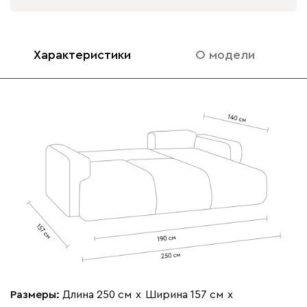
Вулли
4944
Характеристики
О модели
092
100
230
380
684
Ланза
4944
Бежевый
Вишневый
Голубой
Графит
Зеле
Кларинс
5251
Размеры:
Длина 250 см
х
Ширина 157 см
х