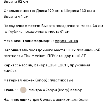
Высота 82 см
Спальное место:
Длина 190 см
х
Ширина 140 см
х
Высота 44 см
Посадочное место:
Высота посадочного места 44 см
100
130
690
695
792
х
Глубина посадочного места 61 см
Механизм трансформации:
еврокнижка
Винтер
5251
Наполнитель посадочного места:
ППУ повышенной
плотности Elax Medium, ППУ стандартный ST
Каркас:
массив, фанера, ДВП, ДСП, пружинная
змейка
Виридис
Клэй
Мустард
Оранж
пион
Материал ножек (опор):
пластиковые
Букле
5865
Ткань 1:
Ультра Айвори (Ivory)
велюр
Наличие ящика для белья:
с ящиком для белья