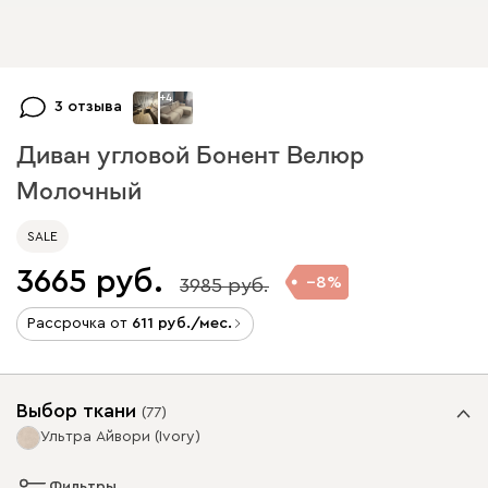
+
4
3 отзыва
Диван угловой Бонент Велюр
Молочный
SALE
3665
8
3985
Рассрочка от
611
/мес.
Выбор ткани
(
77
)
Ультра Айвори (Ivory)
Фильтры