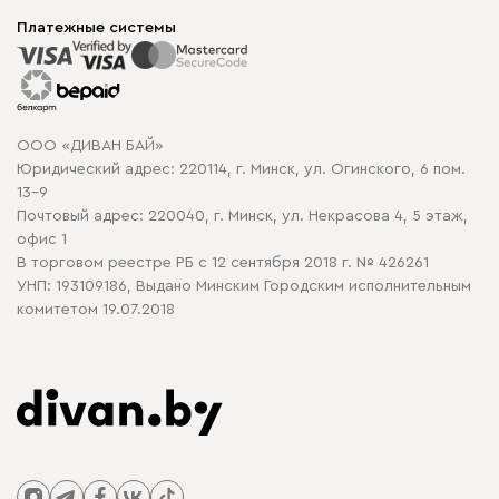
Мягкая мебель
Доставка и сборка
Корпусная мебель
Платежные системы
Способы оплаты
Распродажа мебели
Рассрочка и кредит
Гарантия
Карта сайта
Договор оферты
ООО «ДИВАН БАЙ»
Политика конфиденциальности
Юридический адрес: 220114, г. Минск, ул. Огинского, 6 пом.
Политика в отношении обработки cookie
13-9
Почтовый адрес: 220040, г. Минск, ул. Некрасова 4, 5 этаж,
офис 1
В торговом реестре РБ с 12 сентября 2018 г. № 426261
УНП: 193109186, Выдано Минским Городским исполнительным
комитетом 19.07.2018