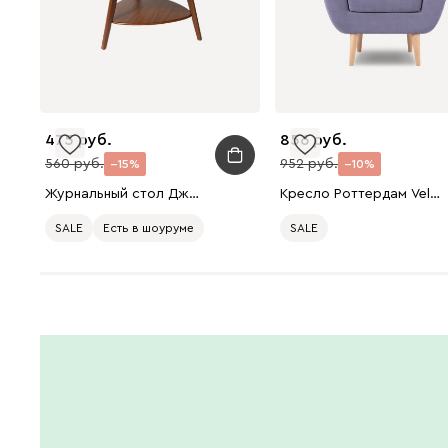
475
856
560
952
15
10
Журнальный стол Джексон Древесный темный
Кресло Роттердам Velvet Violet
SALE
Есть в шоуруме
SALE