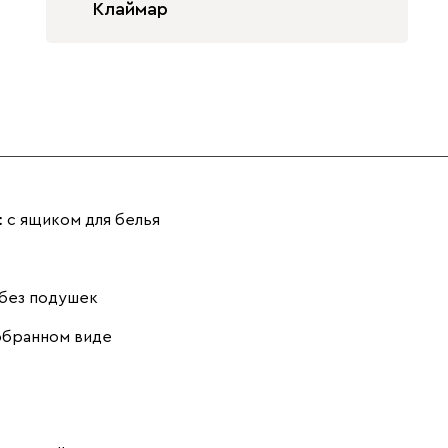
Клаймар
Бежевый
Графит
Жёлтый
Изумруд
Олива
Розовый
:
с ящиком для белья
без подушек
обранном виде
Светло-
Серый
Синий
бежевый