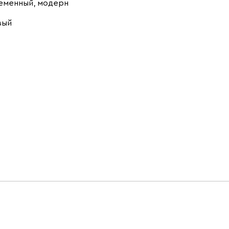
еменный, модерн
вый
Терракота
Ультра
3093
Айвори (Ivory)
Горчичный
Коралловый
(Mustard)
(Coral)
Минт (Mint)
Розовый (Rose)
Тёмно-зеленый
(Forest)