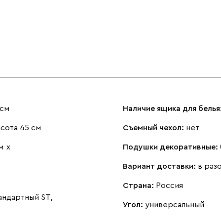
 см
Наличие ящика для белья
сота 45 см
Съемный чехол:
нет
м
х
Подушки декоративные:
Вариант доставки:
в раз
Страна:
Россия
андартный ST,
Угол:
универсальный