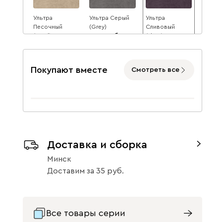
Ультра
Ультра Серый
Ультра
Песочный
(Grey)
Сливовый
(Sand)
2611
(Plum)
2611
2611
2839
8
2839
2839
8
8
Покупают вместе
Смотреть все
Ультра Стоун
Ультра Тёмно-
(Stone)
синий
2611
(Midnight)
Доставка и сборка
2611
2839
8
Минск
2839
8
Доставим
за
35
Данель
3093
Все товары серии