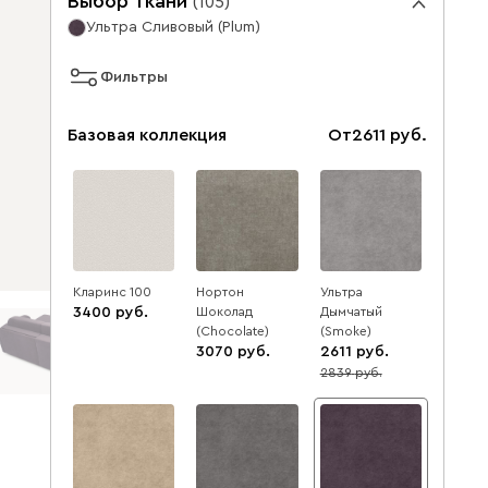
Выбор ткани
(
105
)
Ультра Сливовый (Plum)
Фильтры
Базовая коллекция
От
2611
Кларинс 100
Нортон
Ультра
3400
Шоколад
Дымчатый
(Chocolate)
(Smoke)
3070
2611
2839
8