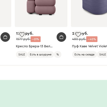
1253
287
1577
480
21
40
Кресло Брера-13 Велюр Лиловый
Пуф Каве Velvet Viole
SALE
Есть в шоуруме
%
Есть на складе
SALE