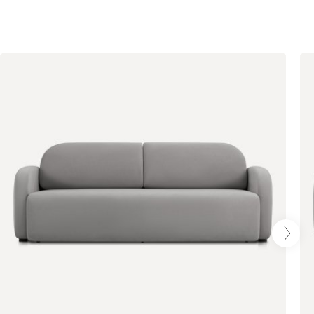
Чернильный
Ягодный (Berry)
(Ink)
Бентори
3093
Бежевый
Графит
Кофе