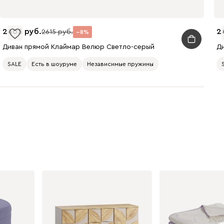
Олива
Песочный
Синий
2405
2
2615
8
Диван прямой Клаймар Велюр Светло-серый
Д
SALE
Есть в шоуруме
Независимые пружины
Терракота
Онли
3093
020
120
236