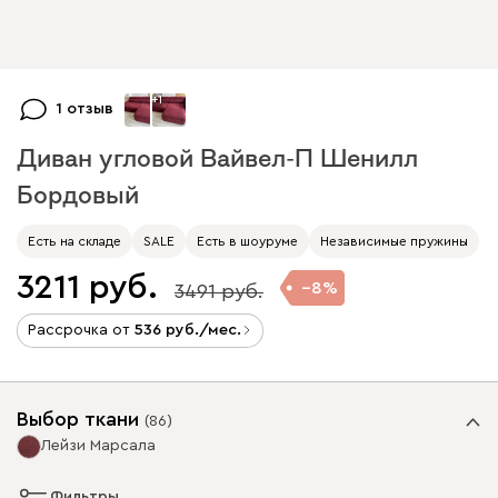
+
1
1 отзыв
Диван угловой Вайвел-П Шенилл
Бордовый
Есть на складе
SALE
Есть в шоуруме
Независимые пружины
3211
8
3491
Рассрочка от
536
/мес.
Выбор ткани
(
86
)
Лейзи Марсала
Фильтры