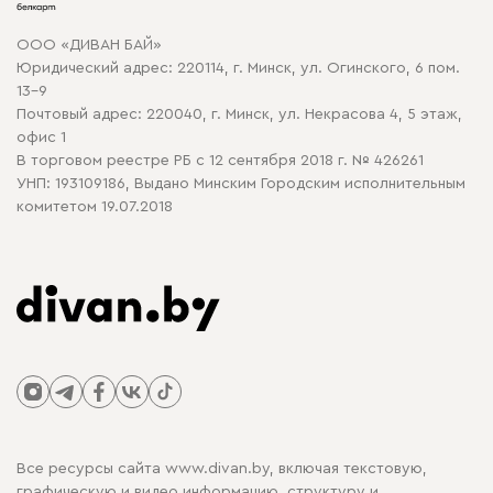
Карта сайта
Договор оферты
ООО «ДИВАН БАЙ»
Политика конфиденциальности
Юридический адрес: 220114, г. Минск, ул. Огинского, 6 пом.
Политика в отношении обработки cookie
13-9
Почтовый адрес: 220040, г. Минск, ул. Некрасова 4, 5 этаж,
офис 1
В торговом реестре РБ с 12 сентября 2018 г. № 426261
УНП: 193109186, Выдано Минским Городским исполнительным
комитетом 19.07.2018
Все ресурсы сайта www.divan.by, включая текстовую,
графическую и видео информацию, структуру и