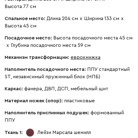
Высота 77 см
Спальное место:
Длина 204 см
х
Ширина 133 см
х
Виридис
Клэй
Мустард
Оранж
пион
Высота 45 см
Посадочное место:
Высота посадочного места 45 см
Альтеа
4622
х
Глубина посадочного места 59 см
Механизм трансформации:
еврокнижка
Наполнитель посадочного места:
ППУ стандартный
ST, независимый пружинный блок (НПБ)
Бежевый
Графит
Молочный
Серый
Каркас:
фанера, ДВП, ДСП, мебельный щит
Материал ножек (опор):
пластиковые
Дарте
5169
Наполнитель приспинных подушек:
формованный
ППУ
Ткань 1:
Лейзи Марсала
шенилл