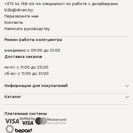
+375 44 768-64-44 специалист по работе с дизайнерами
b2b@divan.by
Перезвоните мне
Контакты
Написать руководству
Режим работы колл-центра
ежедневно с 09:00 до 21:00
Доставка заказов
пн-пт: с 11:00 до 23:00
сб-вс: с 11:00 до 21:00
Информация для покупателей
О компании
Каталог
Шоурумы
Мягкая мебель
Доставка и сборка
Корпусная мебель
Платежные системы
Способы оплаты
Распродажа мебели
Рассрочка и кредит
Гарантия