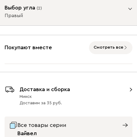
Выбор угла
(
2
)
Правый
Ультра
3619
Угол
Покупают вместе
Смотреть все
Айвори (Ivory)
Горчичный
Дымчатый
Коралловый
Минт 
(Mustard)
(Smoke)
(Coral)
Левый
Правый
Онли
3619
Доставка и сборка
Минск
Доставим
за
35
020
120
236
240
310
Все товары серии
Вайвел