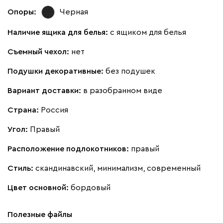
Графит
Серый
Терракота
Тёмно-синий
Опоры:
Черная
Наличие ящика для белья:
с ящиком для белья
Съемный чехол:
нет
Подушки декоративные:
без подушек
Вариант доставки:
в разобранном виде
Страна:
Россия
Угол:
Правый
Расположение подлокотников:
правый
Стиль:
скандинавский, минимализм, современный
Цвет основной:
бордовый
Полезные файлы