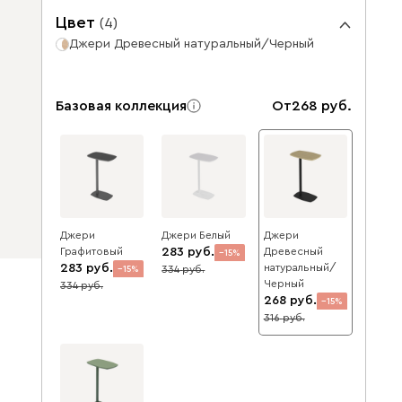
Цвет
(
4
)
Джери Древесный натуральный/Черный
Базовая коллекция
От
268
Джери
Джери Белый
Джери
Графитовый
283
Древесный
15
283
натуральный/
334
15
Черный
334
268
15
316