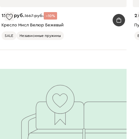
1500
2
1667
10
Кресло Мисл Велюр Бежевый
П
SALE
Независимые пружины