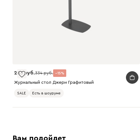
283
334
15
Журнальный стол Джери Графитовый
SALE
Есть в шоуруме
Вам подойдет