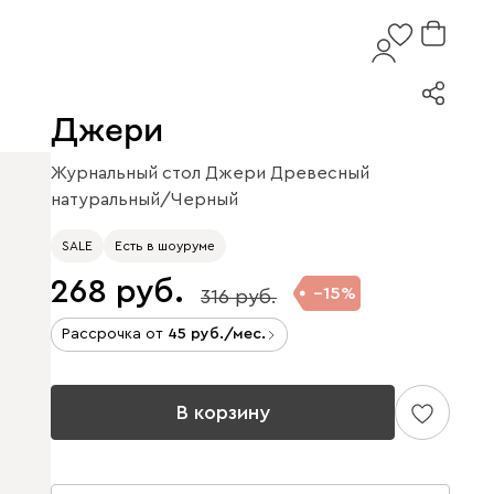
Джери
Журнальный стол Джери Древесный
натуральный/Черный
SALE
Есть в шоуруме
268
15
316
Рассрочка от
45
/мес.
В корзину